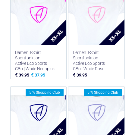
Damen T-Shirt
Damen T-Shirt
Sportfunktion
Sportfunktion
Active Eco Sports
Active Eco Sports
CBo | White Neonpink
CBo | White Rose
€
€
€
39,95
37,95
39,95
5 % Shopping Club
5 % Shopping Club