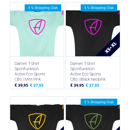
5 % Shopping Club
5 % Shopping Club
Damen T-Shirt
Damen T-Shirt
Sportfunktion
Sportfunktion
Active Eco Sports
Active Eco Sports
CBo | Mint Pink
CBo | Black Neopink
€
€
€
€
39,95
37,95
39,95
37,95
5 % Shopping Club