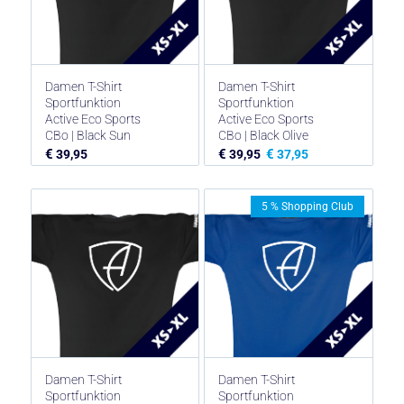
Damen T-Shirt
Damen T-Shirt
Sportfunktion
Sportfunktion
Active Eco Sports
Active Eco Sports
CBo | Black Sun
CBo | Black Olive
€
€
€
39,95
39,95
37,95
5 % Shopping Club
Damen T-Shirt
Damen T-Shirt
Sportfunktion
Sportfunktion