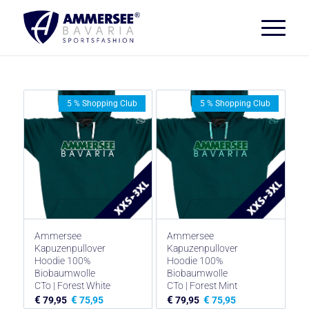
5 % Shopping Club
5 % Shopping Club
Ammersee
Ammersee
Kapuzenpullover
Kapuzenpullover
Hoodie 100%
Hoodie 100%
Biobaumwolle
Biobaumwolle
CTo | Forest White
CTo | Forest Mint
€
€
€
€
79,95
75,95
79,95
75,95