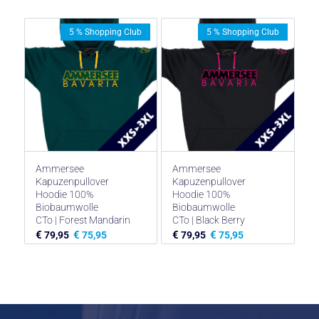
5 % Shopping Club
5 % Shopping Club
Ammersee
Ammersee
Kapuzenpullover
Kapuzenpullover
Hoodie 100%
Hoodie 100%
Biobaumwolle
Biobaumwolle
CTo | Forest Mandarin
CTo | Black Berry
€
€
€
€
79,95
75,95
79,95
75,95