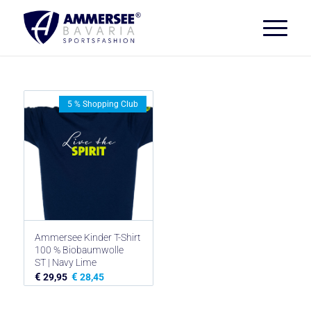
5 % Shopping Club
Ammersee Kinder T-Shirt
100 % Biobaumwolle
ST | Navy Lime
€
€
29,95
28,45