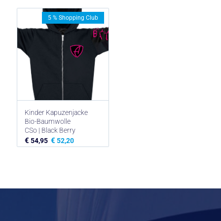
5 % Shopping Club
Kinder Kapuzenjacke
Bio-Baumwolle
CSo | Black Berry
€
€
54,95
52,20