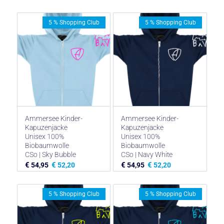
5 % Shopping Club
5 % Shopping Club
Ammersee Kinder-
Ammersee Kinder-
Kapuzenjacke
Kapuzenjacke
Unisex 100%
Unisex 100%
Biobaumwolle
Biobaumwolle
CSo | Sky Bubble
CSo | Navy White
€
€
€
€
54,95
52,20
54,95
52,20
5 % Shopping Club
5 % Shopping Club