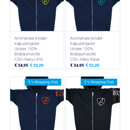
Ammersee Kinder-
Ammersee Kinder-
Kapuzenjacke
Kapuzenjacke
Unisex 100%
Unisex 100%
Biobaumwolle
Biobaumwolle
CSo | Navy Lime
CSo | Navy Aqua
€
€
€
€
54,95
52,20
54,95
52,20
5 % Shopping Club
5 % Shopping Club