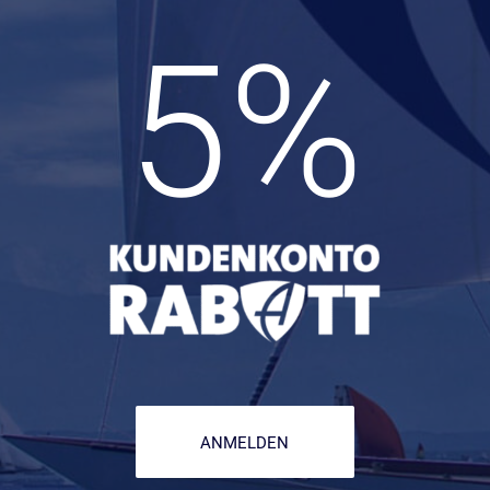
5
%
ANMELDEN