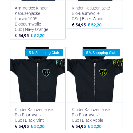
Ammersee Kinder-
Kinder Kapuzenjacke
Kapuzenjacke
Bio-Baumwolle
Unisex 100%
CSo | Black White
Biobaumwolle
€
€
54,95
52,20
CSo | Navy Orange
€
€
54,95
52,20
5 % Shopping Club
5 % Shopping Club
Kinder Kapuzenjacke
Kinder Kapuzenjacke
Bio-Baumwolle
Bio-Baumwolle
CSo | Black Mint
CSo | Black Apple
€
€
€
€
54,95
52,20
54,95
52,20