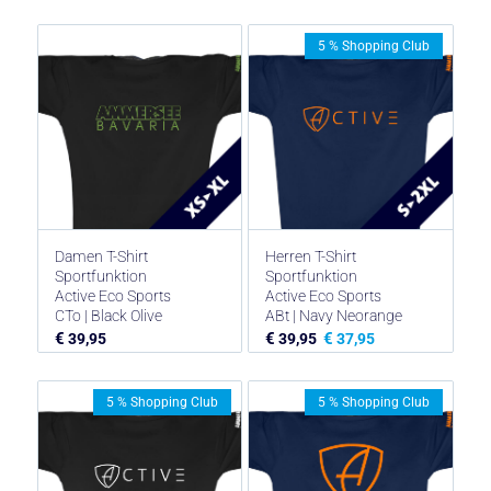
5 % Shopping Club
Damen T-Shirt
Herren T-Shirt
Sportfunktion
Sportfunktion
Active Eco Sports
Active Eco Sports
CTo | Black Olive
ABt | Navy Neorange
€
€
€
39,95
39,95
37,95
5 % Shopping Club
5 % Shopping Club