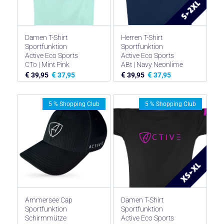
Damen T-Shirt
Herren T-Shirt
Sportfunktion
Sportfunktion
Active Eco Sports
Active Eco Sports
CTo | Mint Pink
ABt | Navy Neonlime
€
€
€
€
39,95
37,95
39,95
37,95
5 % Shopping Club
5 % Shopping Club
Ammersee Cap
Damen T-Shirt
Sportfunktion
Sportfunktion
Schirmmütze
Active Eco Sports