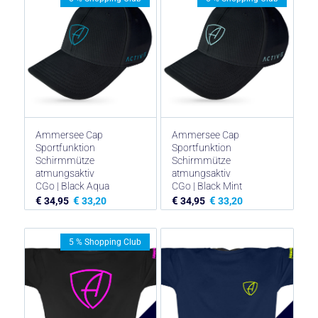
Ammersee Cap
Ammersee Cap
Sportfunktion
Sportfunktion
Schirmmütze
Schirmmütze
atmungsaktiv
atmungsaktiv
CGo | Black Aqua
CGo | Black Mint
€
€
€
€
34,95
33,20
34,95
33,20
5 % Shopping Club