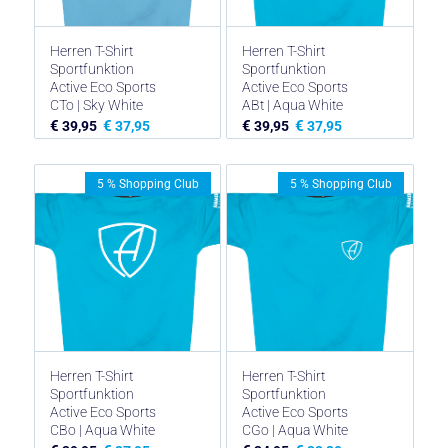
Herren T-Shirt
Herren T-Shirt
Sportfunktion
Sportfunktion
Active Eco Sports
Active Eco Sports
CTo | Sky White
ABt | Aqua White
€
€
€
€
39,95
37,95
39,95
37,95
5 % Shopping Club
5 % Shopping Club
Herren T-Shirt
Herren T-Shirt
Sportfunktion
Sportfunktion
Active Eco Sports
Active Eco Sports
CBo | Aqua White
CGo | Aqua White