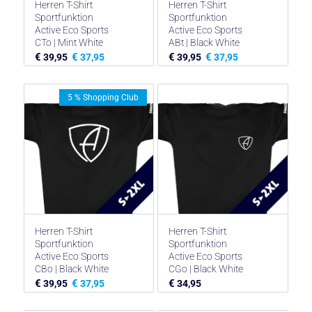
Herren T-Shirt
Herren T-Shirt
Sportfunktion
Sportfunktion
Active Eco Sports
Active Eco Sports
CTo | Mint White
ABt | Black White
€
€
€
€
39,95
37,95
39,95
37,95
5 % Shopping Club
Herren T-Shirt
Herren T-Shirt
Sportfunktion
Sportfunktion
Active Eco Sports
Active Eco Sports
CBo | Black White
CGo | Black White
€
€
€
39,95
37,95
34,95