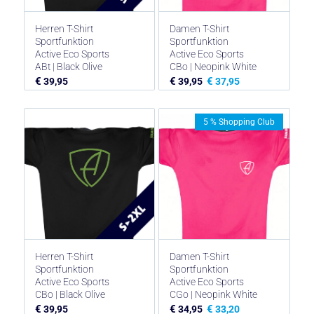
Herren T-Shirt
Damen T-Shirt
Sportfunktion
Sportfunktion
Active Eco Sports
Active Eco Sports
ABt | Black Olive
CBo | Neopink White
€
€
€
39,95
39,95
37,95
5 % Shopping Club
Herren T-Shirt
Damen T-Shirt
Sportfunktion
Sportfunktion
Active Eco Sports
Active Eco Sports
CBo | Black Olive
CGo | Neopink White
€
€
€
39,95
34,95
33,20