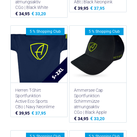
atmungsaktiv
ABt | Black Neonpink
CGo | Black White
€
€
39,95
37,95
€
€
34,95
33,20
5 % Shopping Club
5 % Shopping Club
Herren T-Shirt
Ammersee Cap
Sportfunktion
Sportfunktion
Active Eco Sports
Schirmmütze
CBo | Navy Neonlime
atmungsaktiv
CGo | Black Apple
€
€
39,95
37,95
€
€
34,95
33,20
5 % Shopping Club
5 % Shopping Club