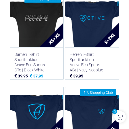
Damen T-Shirt
Herren T-Shirt
Sportfunktion
Sportfunktion
Active Eco Sports
Active Eco Sports
CTo | Black White
ABt | Navy Neoblue
€
€
€
39,95
37,95
39,95
5 % Shopping Club
0