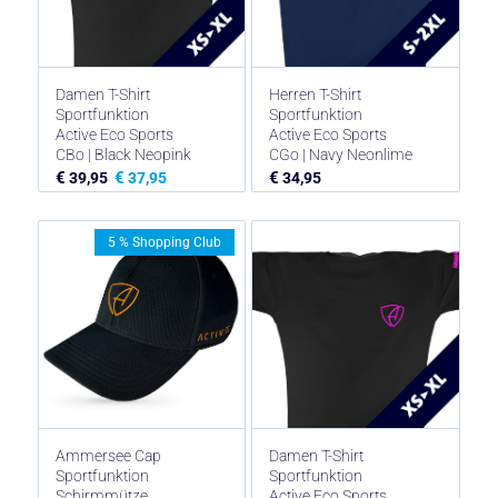
Damen T-Shirt
Herren T-Shirt
Sportfunktion
Sportfunktion
Active Eco Sports
Active Eco Sports
CBo | Black Neopink
CGo | Navy Neonlime
€
€
€
39,95
37,95
34,95
5 % Shopping Club
Ammersee Cap
Damen T-Shirt
Sportfunktion
Sportfunktion
Schirmmütze
Active Eco Sports