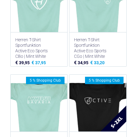
Herren T-Shirt
Herren T-Shirt
Sportfunktion
Sportfunktion
Active Eco Sports
Active Eco Sports
CBo | Mint White
CGo | Mint White
€
€
€
€
39,95
37,95
34,95
33,20
5 % Shopping Club
5 % Shopping Club