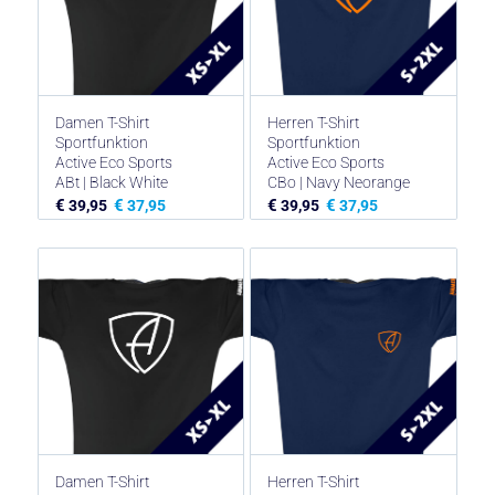
Damen T-Shirt
Herren T-Shirt
Sportfunktion
Sportfunktion
Active Eco Sports
Active Eco Sports
ABt | Black White
CBo | Navy Neorange
€
€
€
€
39,95
37,95
39,95
37,95
Damen T-Shirt
Herren T-Shirt