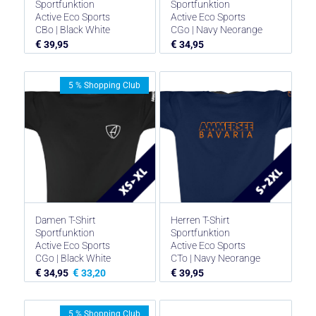
Sportfunktion
Sportfunktion
Active Eco Sports
Active Eco Sports
CBo | Black White
CGo | Navy Neorange
€
€
39,95
34,95
5 % Shopping Club
Damen T-Shirt
Herren T-Shirt
Sportfunktion
Sportfunktion
Active Eco Sports
Active Eco Sports
CGo | Black White
CTo | Navy Neorange
€
€
€
34,95
33,20
39,95
5 % Shopping Club