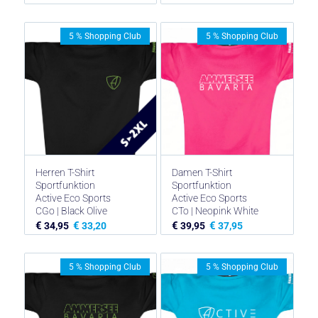
5 % Shopping Club
5 % Shopping Club
Herren T-Shirt
Damen T-Shirt
Sportfunktion
Sportfunktion
Active Eco Sports
Active Eco Sports
CGo | Black Olive
CTo | Neopink White
€
€
€
€
34,95
33,20
39,95
37,95
5 % Shopping Club
5 % Shopping Club