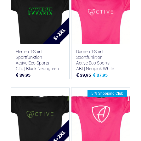
Herren T-Shirt
Damen T-Shirt
Sportfunktion
Sportfunktion
Active Eco Sports
Active Eco Sports
CTo | Black Neongreen
ABt | Neopink White
€
€
€
39,95
39,95
37,95
5 % Shopping Club