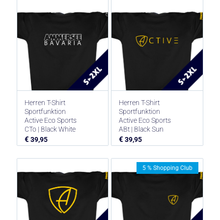
Herren T-Shirt
Herren T-Shirt
Sportfunktion
Sportfunktion
Active Eco Sports
Active Eco Sports
CTo | Black White
ABt | Black Sun
€
€
39,95
39,95
5 % Shopping Club