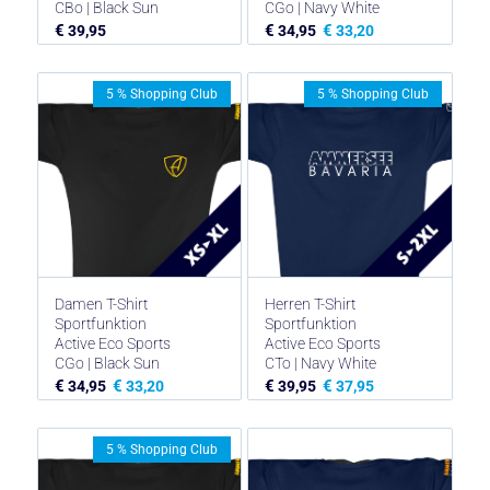
CBo | Black Sun
CGo | Navy White
€
€
€
39,95
34,95
33,20
5 % Shopping Club
5 % Shopping Club
Damen T-Shirt
Herren T-Shirt
Sportfunktion
Sportfunktion
Active Eco Sports
Active Eco Sports
CGo | Black Sun
CTo | Navy White
€
€
€
€
34,95
33,20
39,95
37,95
5 % Shopping Club