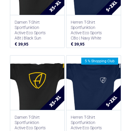
Damen T-Shirt
Herren T-Shirt
Sportfunktion
Sportfunktion
Active Eco Sports
Active Eco Sports
ABt | Black Sun
CBo | Navy White
€
€
39,95
39,95
5 % Shopping Club
Damen T-Shirt
Herren T-Shirt
Sportfunktion
Sportfunktion
Active Eco Sports
Active Eco Sports