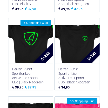
CTo | Black Sun
ABt | Black Neogreen
€
€
€
€
39,95
37,95
39,95
37,95
5 % Shopping Club
Herren T-Shirt
Herren T-Shirt
Sportfunktion
Sportfunktion
Active Eco Sports
Active Eco Sports
CBo | Black Neogreen
CGo | Black Neogreen
€
€
€
39,95
37,95
34,95
5 % Shopping Club