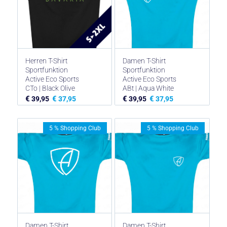
Herren T-Shirt
Damen T-Shirt
Sportfunktion
Sportfunktion
Active Eco Sports
Active Eco Sports
CTo | Black Olive
ABt | Aqua White
€
€
€
€
39,95
37,95
39,95
37,95
5 % Shopping Club
5 % Shopping Club
Damen T-Shirt
Damen T-Shirt