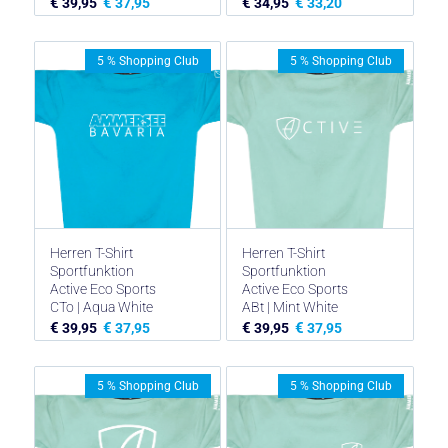
€
€
€
€
39,95
37,95
34,95
33,20
5 % Shopping Club
5 % Shopping Club
Herren T-Shirt
Herren T-Shirt
Sportfunktion
Sportfunktion
Active Eco Sports
Active Eco Sports
CTo | Aqua White
ABt | Mint White
€
€
€
€
39,95
37,95
39,95
37,95
5 % Shopping Club
5 % Shopping Club