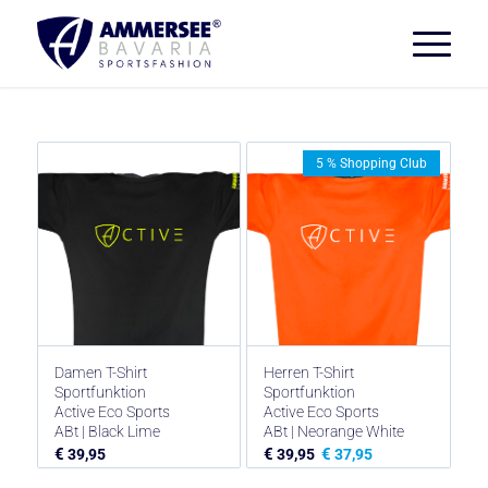
5 % Shopping Club
Damen T-Shirt
Herren T-Shirt
Sportfunktion
Sportfunktion
Active Eco Sports
Active Eco Sports
ABt | Black Lime
ABt | Neorange White
€
€
€
39,95
39,95
37,95