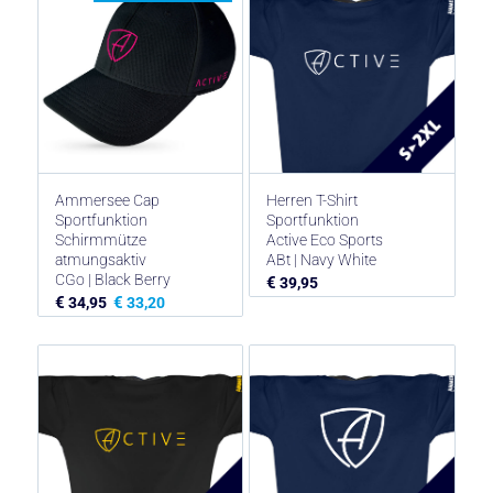
Ammersee Cap
Herren T-Shirt
Sportfunktion
Sportfunktion
Schirmmütze
Active Eco Sports
atmungsaktiv
ABt | Navy White
CGo | Black Berry
€
39,95
€
€
34,95
33,20