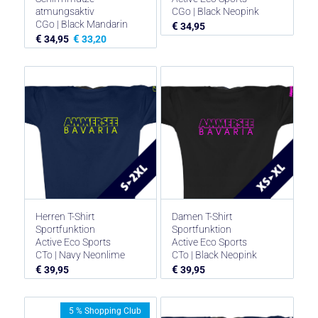
atmungsaktiv
CGo | Black Neopink
CGo | Black Mandarin
€
34,95
€
€
34,95
33,20
Herren T-Shirt
Damen T-Shirt
Sportfunktion
Sportfunktion
Active Eco Sports
Active Eco Sports
CTo | Navy Neonlime
CTo | Black Neopink
€
€
39,95
39,95
5 % Shopping Club