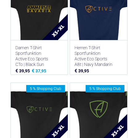
Damen T-Shirt
Herren T-Shirt
Sportfunktion
Sportfunktion
Active Eco Sports
Active Eco Sports
CTo | Black Sun
ABt | Navy Mandarin
€
€
€
39,95
37,95
39,95
5 % Shopping Club
5 % Shopping Club