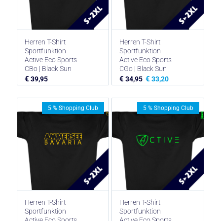
Herren T-Shirt
Herren T-Shirt
Sportfunktion
Sportfunktion
Active Eco Sports
Active Eco Sports
CBo | Black Sun
CGo | Black Sun
€
€
€
39,95
34,95
33,20
5 % Shopping Club
5 % Shopping Club
Herren T-Shirt
Herren T-Shirt
Sportfunktion
Sportfunktion
Active Eco Sports
Active Eco Sports