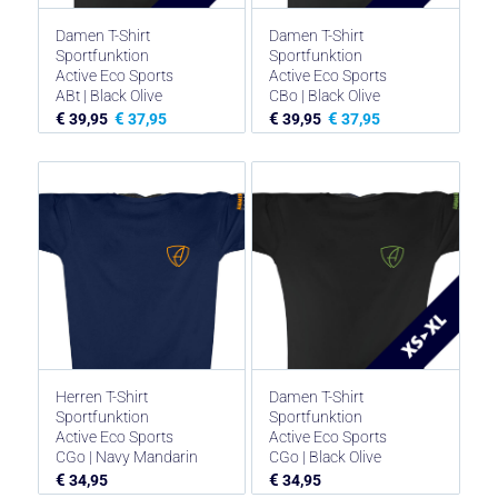
Damen T-Shirt
Damen T-Shirt
Sportfunktion
Sportfunktion
Active Eco Sports
Active Eco Sports
ABt | Black Olive
CBo | Black Olive
€
€
€
€
39,95
37,95
39,95
37,95
Herren T-Shirt
Damen T-Shirt
Sportfunktion
Sportfunktion
Active Eco Sports
Active Eco Sports
CGo | Navy Mandarin
CGo | Black Olive
€
€
34,95
34,95