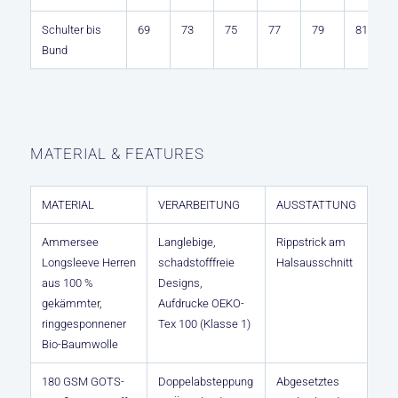
Schulter bis
69
73
75
77
79
81
Bund
MATERIAL & FEATURES
MATERIAL
VERARBEITUNG
AUSSTATTUNG
Ammersee
Langlebige,
Rippstrick am
Longsleeve Herren
schadstofffreie
Halsausschnitt
aus 100 %
Designs,
gekämmter,
Aufdrucke OEKO-
ringgesponnener
Tex 100 (Klasse 1)
Bio-Baumwolle
180 GSM GOTS-
Doppelabsteppung
Abgesetztes