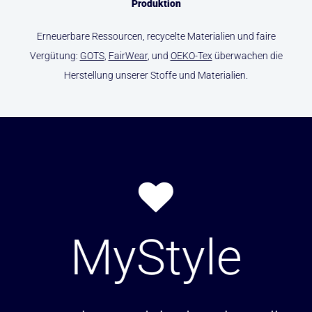
Produktion
Erneuerbare Ressourcen, recycelte Materialien und faire
Vergütung:
GOTS
,
FairWear
, und
OEKO-Tex
überwachen die
Herstellung unserer Stoffe und Materialien.
MyStyle