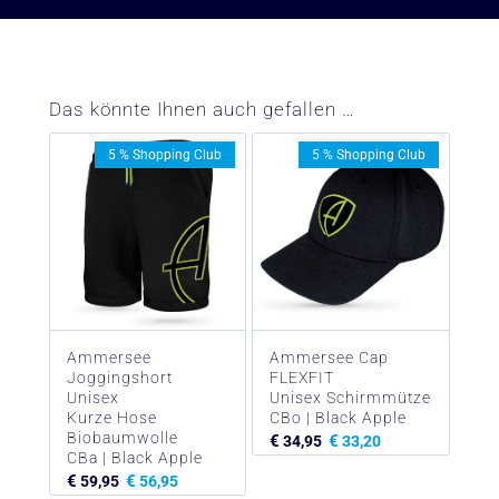
Das könnte Ihnen auch gefallen …
5 % Shopping Club
5 % Shopping Club
Ammersee
Ammersee Cap
Joggingshort
FLEXFIT
Unisex
Unisex Schirmmütze
Kurze Hose
CBo | Black Apple
Biobaumwolle
€
€
34,95
33,20
CBa | Black Apple
€
€
59,95
56,95