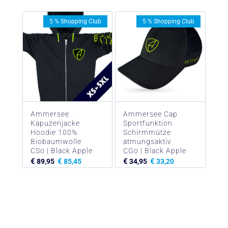
5 % Shopping Club
5 % Shopping Club
Ammersee
Ammersee Cap
Kapuzenjacke
Sportfunktion
Hoodie 100%
Schirmmütze
Biobaumwolle
atmungsaktiv
CSo | Black Apple
CGo | Black Apple
€
€
€
€
89,95
85,45
34,95
33,20