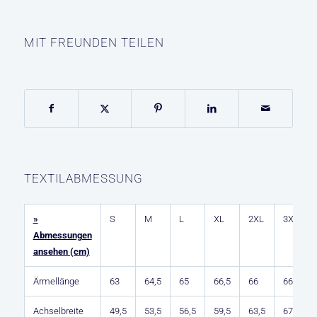
MIT FREUNDEN TEILEN
TEXTILABMESSUNG
»
S
M
L
XL
2XL
3XL
Abmessungen
ansehen (cm)
Ärmellänge
63
64,5
65
66,5
66
66,5
Achselbreite
49,5
53,5
56,5
59,5
63,5
67,5