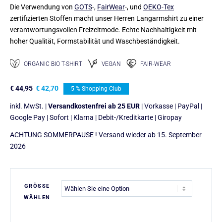
Die Verwendung von
GOTS
-,
FairWear
-, und
OEKO-Tex
zertifizierten Stoffen macht unser Herren Langarmshirt zu einer
verantwortungsvollen Freizeitmode. Echte Nachhaltigkeit mit
hoher Qualität, Formstabilität und Waschbeständigkeit.
ORGANIC BIO T-SHIRT
VEGAN
FAIR-WEAR
€
44,95
€
42,70
5 % Shopping Club
inkl. MwSt. |
Versandkostenfrei ab 25 EUR
| Vorkasse | PayPal |
Google Pay | Sofort | Klarna | Debit-/Kreditkarte | Giropay
ACHTUNG SOMMERPAUSE ! Versand wieder ab 15. September
2026
GRÖSSE
WÄHLEN