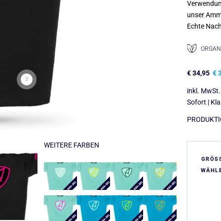
Verwendu
unser Amme
Echte Nach
ORGANI
€
34,95
€
3
3
inkl. MwSt.
Sofort | Kl
PRODUKTIO
WEITERE FARBEN
GRÖS
WÄHL