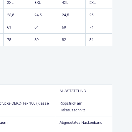
2XL
3XL
4XL
5XL
23,5
24,5
24,5
25
61
64
69
74
78
80
82
84
AUSSTATTUNG
ufdrucke OEKO-Tex 100 (Klasse
Rippstrick am
Halsausschnitt
Saum
Abgesetztes Nackenband