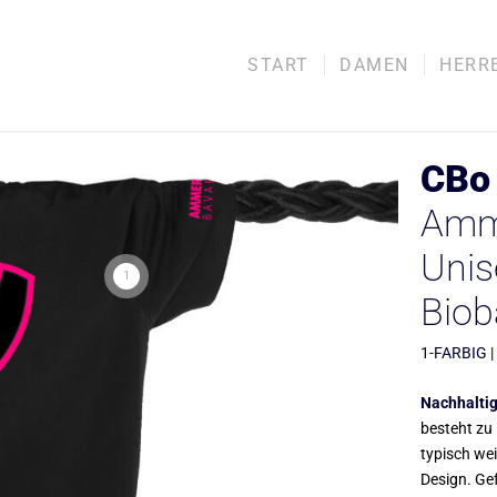
START
DAMEN
HERR
CBo 
Amme
Unis
1
Bio
1-FARBIG |
Nachhaltig
besteht zu 
typisch we
Design. Gef