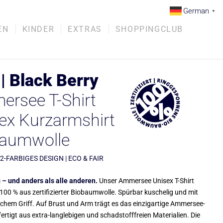
German
▼
EN
KINDER
EXTRAS
SHOPPINGCLUB
| Black Berry
rsee T-Shirt
ex Kurzarmshirt
baumwolle
 2-FARBIGES DESIGN | ECO & FAIR
 – und anders als alle anderen.
Unser Ammersee Unisex T-Shirt
100 % aus zertifizierter Biobaumwolle. Spürbar kuschelig und mit
ichem Griff. Auf Brust und Arm trägt es das einzigartige Ammersee-
ertigt aus extra-langlebigen und schadstofffreien Materialien. Die