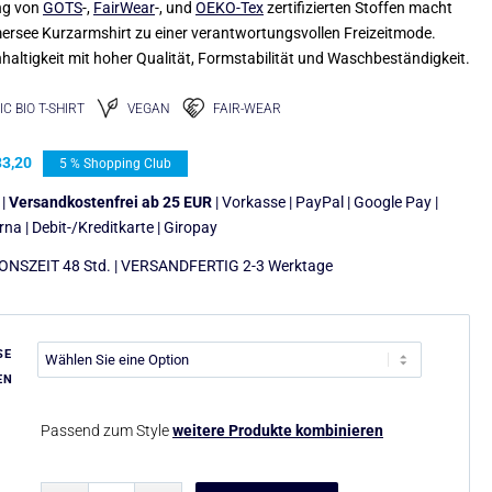
ng von
GOTS
-,
FairWear
-, und
OEKO-Tex
zertifizierten Stoffen macht
rsee Kurzarmshirt zu einer verantwortungsvollen Freizeitmode.
haltigkeit mit hoher Qualität, Formstabilität und Waschbeständigkeit.
C BIO T-SHIRT
VEGAN
FAIR-WEAR
3,20
5 % Shopping Club
 |
Versandkostenfrei ab 25 EUR
| Vorkasse | PayPal | Google Pay |
arna | Debit-/Kreditkarte | Giropay
NSZEIT 48 Std. | VERSANDFERTIG 2-3 Werktage
SE
EN
Passend zum Style
weitere Produkte kombinieren