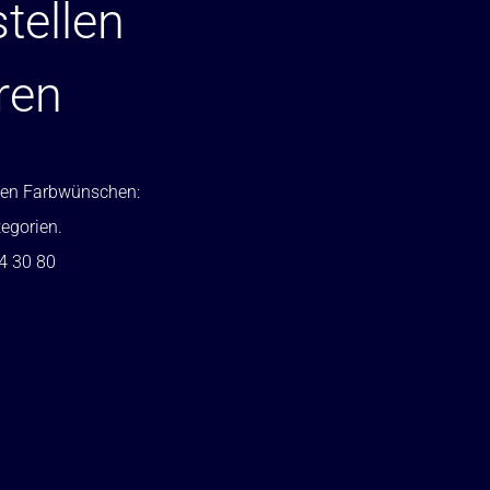
tellen
ren
ellen Farbwünschen:
tegorien.
24 30 80