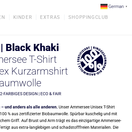
German
▼
EN
KINDER
EXTRAS
SHOPPINGCLUB
| Black Khaki
rsee T-Shirt
ex Kurzarmshirt
baumwolle
 2-FARBIGES DESIGN | ECO & FAIR
 – und anders als alle anderen.
Unser Ammersee Unisex T-Shirt
100 % aus zertifizierter Biobaumwolle. Spürbar kuschelig und mit
ichem Griff. Auf Brust und Arm trägt es das einzigartige Ammersee-
ertigt aus extra-langlebigen und schadstofffreien Materialien. Die