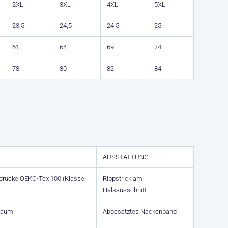
2XL
3XL
4XL
5XL
23,5
24,5
24,5
25
61
64
69
74
78
80
82
84
AUSSTATTUNG
ufdrucke OEKO-Tex 100 (Klasse
Rippstrick am
Halsausschnitt
Saum
Abgesetztes Nackenband