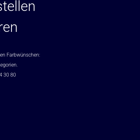
tellen
ren
ellen Farbwünschen:
tegorien.
24 30 80