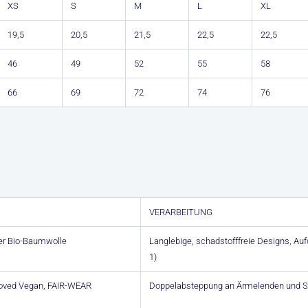
XS
S
M
L
XL
19,5
20,5
21,5
22,5
22,5
46
49
52
55
58
66
69
72
74
76
VERARBEITUNG
er Bio-Baumwolle
Langlebige, schadstofffreie Designs, A
1)
proved Vegan, FAIR-WEAR
Doppelabsteppung an Ärmelenden und 