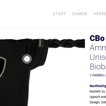
START
DAMEN
HERR
CBo 
Amme
Unis
1
Bio
1-FARBIG |
Nachhaltig
besteht zu 
typisch we
Design. Gef