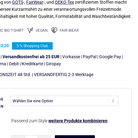
ng von
GOTS
-,
FairWear
-, und
OEKO-Tex
zertifizierten Stoffen macht
rsee Kurzarmshirt zu einer verantwortungsvollen Freizeitmode.
haltigkeit mit hoher Qualität, Formstabilität und Waschbeständigkeit.
C BIO T-SHIRT
VEGAN
FAIR-WEAR
3,20
5 % Shopping Club
 |
Versandkostenfrei ab 25 EUR
| Vorkasse | PayPal | Google Pay |
arna | Debit-/Kreditkarte | Giropay
NSZEIT 48 Std. | VERSANDFERTIG 2-3 Werktage
SE
EN
Passend zum Style
weitere Produkte kombinieren