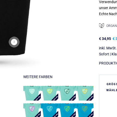
Verwendu
unser Amme
Echte Nach
ORGANI
€
34,95
€
3
3
inkl. MwSt.
Sofort | Kl
PRODUKTIO
WEITERE FARBEN
GRÖS
WÄHL