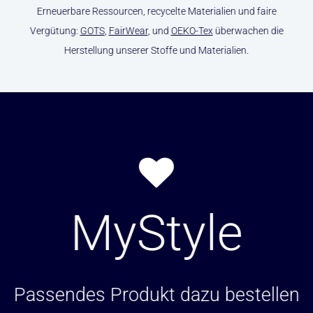
Erneuerbare Ressourcen, recycelte Materialien und faire
Vergütung:
GOTS
,
FairWear
, und
OEKO-Tex
überwachen die
Herstellung unserer Stoffe und Materialien.
MyStyle
Passendes Produkt dazu bestellen