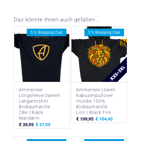
Das könnte Ihnen auch gefallen …
5 % Shopping Club
5 % Shopping Club
Ammersee
Ammersee Löwen
Longsleeve Damen
Kapuzenpullover
Langarmshirt
Hoodie 100%
Biobaumwolle
Biobaumwolle
CBe | Black
Lion | Black Fire
Mandarin
€
€
109,95
104,45
€
€
39,95
37,95