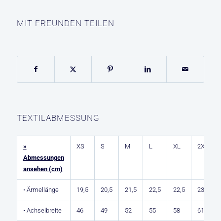
MIT FREUNDEN TEILEN
TEXTILABMESSUNG
»
XS
S
M
L
XL
2XL
Abmessungen
ansehen (cm)
• Ärmellänge
19,5
20,5
21,5
22,5
22,5
23,5
• Achselbreite
46
49
52
55
58
61