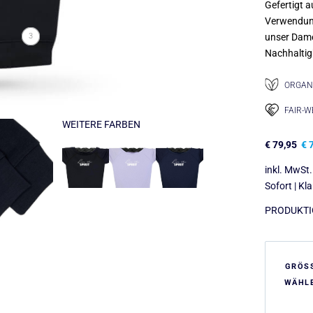
Gefertigt a
Verwendu
3
unser Dame
Nachhaltig
ORGANI
FAIR-
WEITERE FARBEN
€
79,95
€
7
inkl. MwSt.
Sofort | Kl
PRODUKTIO
GRÖS
WÄHL