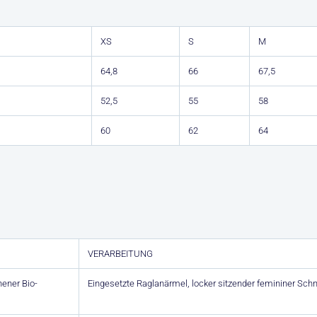
XS
S
M
64,8
66
67,5
52,5
55
58
60
62
64
VERARBEITUNG
ener Bio-
Eingesetzte Raglanärmel, locker sitzender femininer Schn