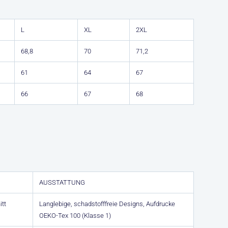
L
XL
2XL
68,8
70
71,2
61
64
67
66
67
68
AUSSTATTUNG
itt
Langlebige, schadstofffreie Designs, Aufdrucke
OEKO-Tex 100 (Klasse 1)