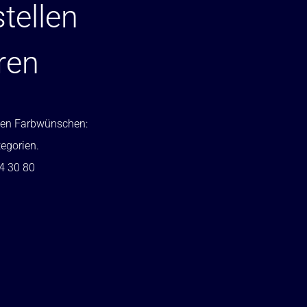
tellen
ren
ellen Farbwünschen:
tegorien.
24 30 80