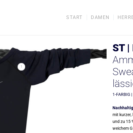
START
DAMEN
HERR
ST |
Amm
1
Swea
läss
1-FARBIG |
Nachhaltig
mit kurzer,
und zu 15 
weichem Gr