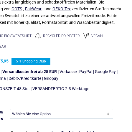
us extra-langlebigen und schadstofffreien Materialien. Die
ng von
GOTS
-,
FairWear
-, und
OEKO-Tex
zertifizierten Stoffen macht
n Sweatshirt zu einer verantwortungsvollen Freizeitmode. Echte
keit mit hoher Qualität, Formstabilität und Waschbeständigkeit.
C BIO SWEATSHIRT
RECYCLED POLYESTER
VEGAN
WEAR
5,95
5 % Shopping Club
 |
Versandkostenfrei ab 25 EUR
| Vorkasse | PayPal | Google Pay |
arna | Debit-/Kreditkarte | Giropay
NSZEIT 48 Std. | VERSANDFERTIG 2-3 Werktage
SE
EN