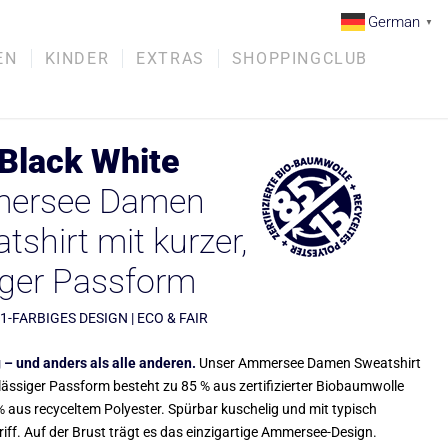
German
▼
EN
KINDER
EXTRAS
SHOPPINGCLUB
 Black White
ersee Damen
tshirt mit kurzer,
iger Passform
 1-FARBIGES DESIGN | ECO & FAIR
 – und anders als alle anderen.
Unser Ammersee Damen Sweatshirt
 lässiger Passform besteht zu 85 % aus zertifizierter Biobaumwolle
% aus recyceltem Polyester. Spürbar kuschelig und mit typisch
iff. Auf der Brust trägt es das einzigartige Ammersee-Design.