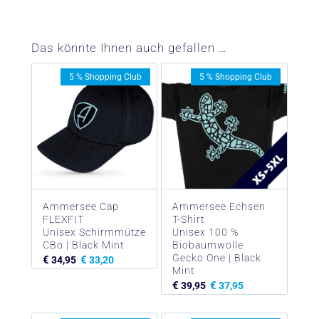
Das könnte Ihnen auch gefallen …
5 % Shopping Club
5 % Shopping Club
Ammersee Cap
Ammersee Echsen
FLEXFIT
T-Shirt
Unisex Schirmmütze
Unisex 100 %
CBo | Black Mint
Biobaumwolle
Gecko One | Black
€
€
34,95
33,20
Mint
€
€
39,95
37,95