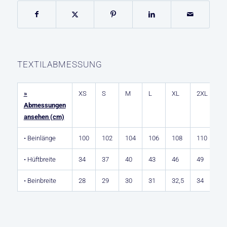
TEXTILABMESSUNG
»
XS
S
M
L
XL
2XL
3
Abmessungen
ansehen (cm)
• Beinlänge
100
102
104
106
108
110
1
• Hüftbreite
34
37
40
43
46
49
5
• Beinbreite
28
29
30
31
32,5
34
3