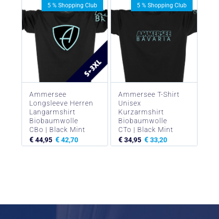
5 % Shopping Club
5 % Shopping Club
Ammersee
Ammersee T-Shirt
Longsleeve Herren
Unisex
Langarmshirt
Kurzarmshirt
Biobaumwolle
Biobaumwolle
CBo | Black Mint
CTo | Black Mint
€
€
€
€
44,95
42,70
34,95
33,20