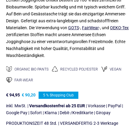
Echsen Jogginghose Unisex besteht zu 100 % aus zertifizierter
Biobaumwolle. Spürbar kuschelig und mit typisch weichem Griff.
Auf Bein und Gesässtasche trägt sie das einzigartige Ammersee-
Design. Gefertigt aus extra-langlebigen und schadstofffreien
Materialien. Die Verwendung von
GOTS
-,
FairWear
-, und
OEKO-Tex
zertifizierten Stoffen macht unsere Ammersee Echsen
Jogginghose zu einer verantwortungsvollen Freizeitmode. Echte
Nachhaltigkeit mit hoher Qualität, Formstabilität und
Waschbeständigkeit.
ORGANIC BIO PANTS
RECYCLED POLYESTER
VEGAN
FAIR-WEAR
€
94,95
€
90,20
5 % Shopping Club
inkl. MwSt. |
Versandkostenfrei ab 25 EUR
| Vorkasse | PayPal |
Google Pay | Sofort | Klarna | Debit-/Kreditkarte | Giropay
PRODUKTIONSZEIT 48 Std. | VERSANDFERTIG 2-3 Werktage