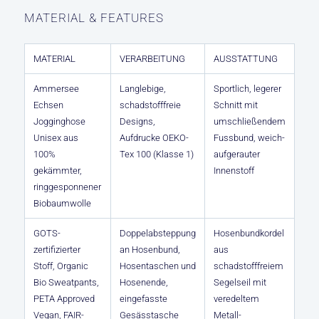
MATERIAL & FEATURES
MATERIAL
VERARBEITUNG
AUSSTATTUNG
Ammersee
Langlebige,
Sportlich, legerer
Echsen
schadstofffreie
Schnitt mit
Jogginghose
Designs,
umschließendem
Unisex aus
Aufdrucke OEKO-
Fussbund, weich-
100%
Tex 100 (Klasse 1)
aufgerauter
gekämmter,
Innenstoff
ringgesponnener
Biobaumwolle
GOTS-
Doppelabsteppung
Hosenbundkordel
zertifizierter
an Hosenbund,
aus
Stoff, Organic
Hosentaschen und
schadstofffreiem
Bio Sweatpants,
Hosenende,
Segelseil mit
PETA Approved
eingefasste
veredeltem
Vegan, FAIR-
Gesässtasche
Metall-