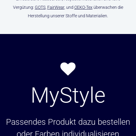
Vergütung:
GOTS
,
FairWear
, und
OEKO-Tex
überwachen die
Herstellung unserer Stoffe und Materialien.
MyStyle
Passendes Produkt dazu bestellen
oder Farben individualisieren