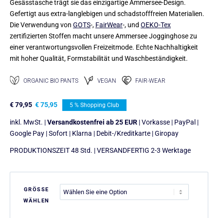
Gesässtasche trägt sie das einzigartige Ammersee-Design.
Gefertigt aus extra-langlebigen und schadstofffreien Materialien.
Die Verwendung von
GOTS
-,
FairWear
-, und
OEKO-Tex
zertifizierten Stoffen macht unsere Ammersee Jogginghose zu
einer verantwortungsvollen Freizeitmode. Echte Nachhaltigkeit
mit hoher Qualität, Formstabilität und Waschbeständigkeit.
ORGANIC BIO PANTS
VEGAN
FAIR-WEAR
€
79,95
€
75,95
5 % Shopping Club
inkl. MwSt. |
Versandkostenfrei ab 25 EUR
| Vorkasse | PayPal |
Google Pay | Sofort | Klarna | Debit-/Kreditkarte | Giropay
PRODUKTIONSZEIT 48 Std. | VERSANDFERTIG 2-3 Werktage
GRÖSSE
WÄHLEN