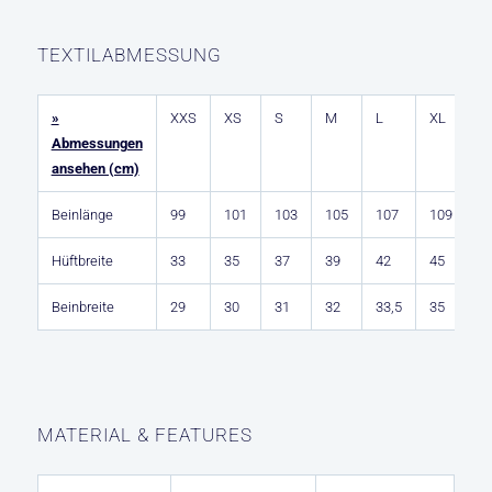
TEXTILABMESSUNG
»
XXS
XS
S
M
L
XL
2
Abmessungen
ansehen (cm)
Beinlänge
99
101
103
105
107
109
1
Hüftbreite
33
35
37
39
42
45
4
Beinbreite
29
30
31
32
33,5
35
3
MATERIAL & FEATURES