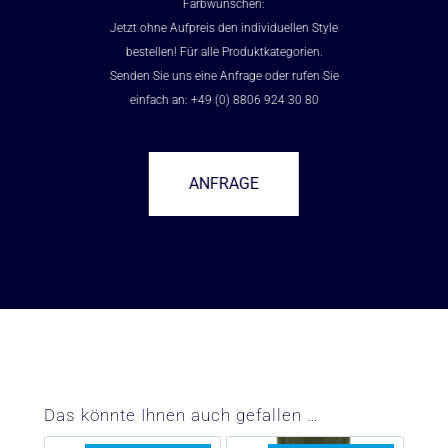
Farbwünschen:
Jetzt ohne Aufpreis den individuellen Style
bestellen! Für alle Produktkategorien.
Senden Sie uns eine Anfrage oder rufen Sie
einfach an: +49 (0) 8806 924 30 80
ANFRAGE
–
Das könnte Ihnen auch gefallen …