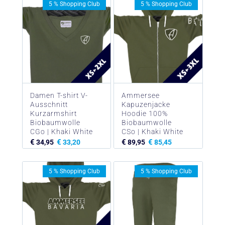
5 % Shopping Club
5 % Shopping Club
Damen T-shirt V-
Ammersee
Ausschnitt
Kapuzenjacke
Kurzarmshirt
Hoodie 100%
Biobaumwolle
Biobaumwolle
CGo | Khaki White
CSo | Khaki White
€
€
€
€
34,95
33,20
89,95
85,45
5 % Shopping Club
5 % Shopping Club