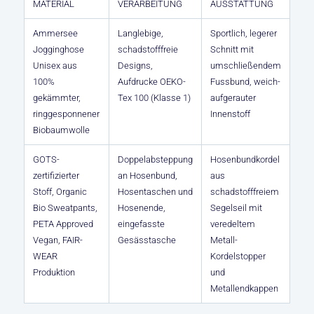
MATERIAL
VERARBEITUNG
AUSSTATTUNG
Ammersee
Langlebige,
Sportlich, legerer
Jogginghose
schadstofffreie
Schnitt mit
Unisex aus
Designs,
umschließendem
100%
Aufdrucke OEKO-
Fussbund, weich-
gekämmter,
Tex 100 (Klasse 1)
aufgerauter
ringgesponnener
Innenstoff
Biobaumwolle
GOTS-
Doppelabsteppung
Hosenbundkordel
zertifizierter
an Hosenbund,
aus
Stoff, Organic
Hosentaschen und
schadstofffreiem
Bio Sweatpants,
Hosenende,
Segelseil mit
PETA Approved
eingefasste
veredeltem
Vegan, FAIR-
Gesässtasche
Metall-
WEAR
Kordelstopper
Produktion
und
Metallendkappen