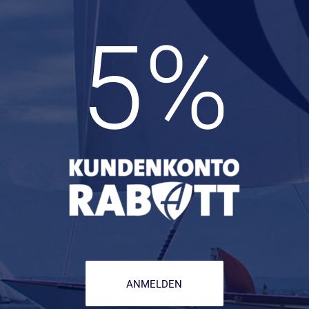
5
%
ANMELDEN