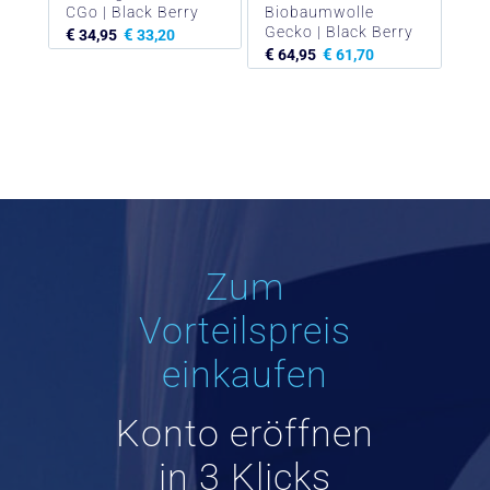
CGo | Black Berry
Biobaumwolle
Gecko | Black Berry
€
€
34,95
33,20
€
€
64,95
61,70
Zum
Vorteilspreis
einkaufen
Konto eröffnen
in 3 Klicks