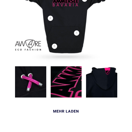
4
5
6
MEHR LADEN