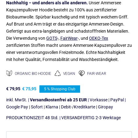
Nachhaltig – und anders als alle anderen.
Unser Ammersee
Kapuzenpullover Hoodie besteht zu 100% aus zertifizierter
Biobaumwolle. Spürbar kuschelig und mit typisch weichem Griff.
Auf Brust und Arm trägt er das einzigartige Ammersee-Design.
Gefertigt aus extra-langlebigen und schadstofffreien Materialien.
Die Verwendung von
GOTS
-,
FairWear
-, und
OEKO-Tex
zertifizierten Stoffen macht unsere Ammersee Kapuzenpullover zu
einer verantwortungsvollen Freizeitmode. Echte Nachhaltigkeit
mit hoher Qualität, Formstabilität und Waschbeständigkeit.
ORGANIC BIO HOODIE
VEGAN
FAIR-WEAR
€
79,95
€
75,95
5 % Shopping Club
inkl. MwSt. |
Versandkostenfrei ab 25 EUR
| Vorkasse | PayPal |
Google Pay | Sofort | Klarna | Debit-/Kreditkarte | Giropay
PRODUKTIONSZEIT 48 Std. | VERSANDFERTIG 2-3 Werktage