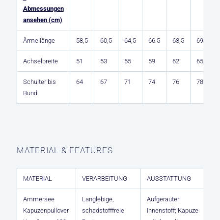
Abmessungen
ansehen (cm)
Ärmellänge
58,5
60,5
64,5
66.5
68,5
69
6
Achselbreite
51
53
55
59
62
65
6
Schulter bis
64
67
71
74
76
78
8
Bund
MATERIAL & FEATURES
MATERIAL
VERARBEITUNG
AUSSTATTUNG
Ammersee
Langlebige,
Aufgerauter
Kapuzenpullover
schadstofffreie
Innenstoff; Kapuze