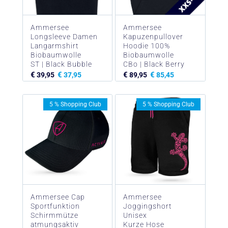
Ammersee
Ammersee
Longsleeve Damen
Kapuzenpullover
Langarmshirt
Hoodie 100%
Biobaumwolle
Biobaumwolle
ST | Black Bubble
CBo | Black Berry
€
€
€
€
39,95
37,95
89,95
85,45
5 % Shopping Club
5 % Shopping Club
Ammersee Cap
Ammersee
Sportfunktion
Joggingshort
Schirmmütze
Unisex
atmungsaktiv
Kurze Hose