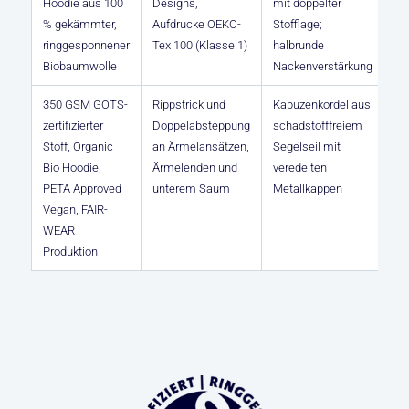
Hoodie aus 100
Designs,
mit doppelter
% gekämmter,
Aufdrucke OEKO-
Stofflage;
ringgesponnener
Tex 100 (Klasse 1)
halbrunde
Biobaumwolle
Nackenverstärkung
350 GSM GOTS-
Rippstrick und
Kapuzenkordel aus
zertifizierter
Doppelabsteppung
schadstofffreiem
Stoff, Organic
an Ärmelansätzen,
Segelseil mit
Bio Hoodie,
Ärmelenden und
veredelten
PETA Approved
unterem Saum
Metallkappen
Vegan, FAIR-
WEAR
Produktion