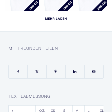
MEHR LADEN
MIT FREUNDEN TEILEN
TEXTILABMESSUNG
»
XXS
XS
S
M
L
XL
2