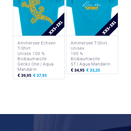
Ammersee Echsen
Ammersee T-Shirt
T-Shirt
Unisex
Unisex 100 %
100 %
Biobaumwolle
Biobaumwolle
Gecko One | Aqua
ST | Aqua Mandarin
Mandarin
€
€
34,95
33,20
€
€
39,95
37,95