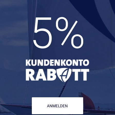
5
%
ANMELDEN