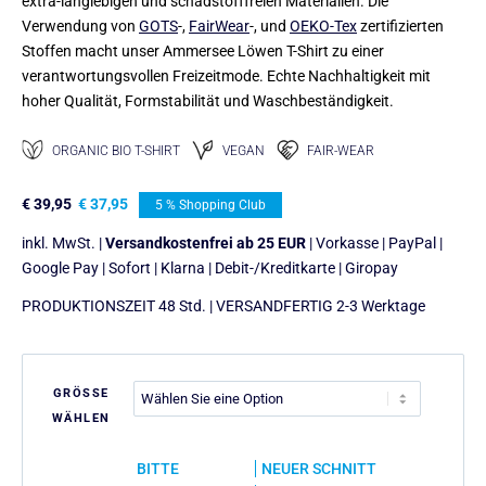
extra-langlebigen und schadstofffreien Materialien. Die
Verwendung von
GOTS
-,
FairWear
-, und
OEKO-Tex
zertifizierten
Stoffen macht unser Ammersee Löwen T-Shirt zu einer
verantwortungsvollen Freizeitmode. Echte Nachhaltigkeit mit
hoher Qualität, Formstabilität und Waschbeständigkeit.
ORGANIC BIO T-SHIRT
VEGAN
FAIR-WEAR
€
39,95
€
37,95
5 % Shopping Club
inkl. MwSt. |
Versandkostenfrei ab 25 EUR
| Vorkasse | PayPal |
Google Pay | Sofort | Klarna | Debit-/Kreditkarte | Giropay
PRODUKTIONSZEIT 48 Std. | VERSANDFERTIG 2-3 Werktage
GRÖSSE
WÄHLEN
BITTE
NEUER SCHNITT