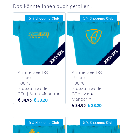
Das könnte Ihnen auch gefallen …
5 % Shopping Club
5 % Shopping Club
Ammersee T-Shirt
Ammersee T-Shirt
Unisex
Unisex
100 %
100 %
Biobaumwolle
Biobaumwolle
CTo | Aqua Mandarin
CBo | Aqua
Mandarin
€
€
34,95
33,20
€
€
34,95
33,20
5 % Shopping Club
5 % Shopping Club