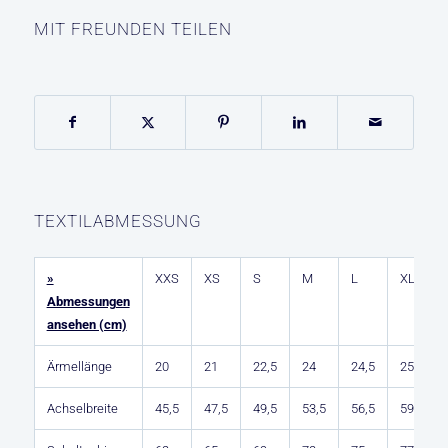
MIT FREUNDEN TEILEN
TEXTILABMESSUNG
»
XXS
XS
S
M
L
XL
Abmessungen
ansehen (cm)
Ärmellänge
20
21
22,5
24
24,5
25
Achselbreite
45,5
47,5
49,5
53,5
56,5
59,5