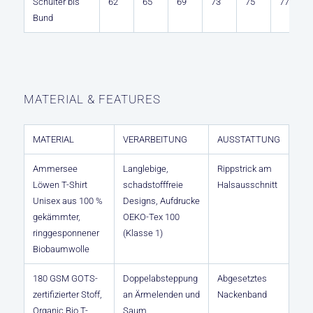
Schulter bis
62
65
69
73
75
77
Bund
MATERIAL & FEATURES
MATERIAL
VERARBEITUNG
AUSSTATTUNG
Ammersee
Langlebige,
Rippstrick am
Löwen T-Shirt
schadstofffreie
Halsausschnitt
Unisex aus 100 %
Designs, Aufdrucke
gekämmter,
OEKO-Tex 100
ringgesponnener
(Klasse 1)
Biobaumwolle
180 GSM GOTS-
Doppelabsteppung
Abgesetztes
zertifizierter Stoff,
an Ärmelenden und
Nackenband
Organic Bio T-
Saum