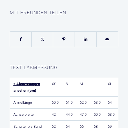
MIT FREUNDEN TEILEN
TEXTILABMESSUNG
» Abmessungen
XS
S
M
L
XL
ansehen (cm)
Ärmellänge
60,5
61,5
62,5
63,5
64
Achselbreite
42
44,5
47,5
50,5
53,5
Schulter bis Bund
62
64
66
68
69