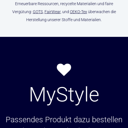
Erneuerbare Ressourcen, recycelte Materialien und faire
Vergütung:
GOTS
,
FairWear
, und
OEKO-Tex
überwachen die
Herstellung unserer Stoffe und Materialien.
MyStyle
Passendes Produkt dazu bestellen