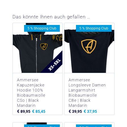
Das könnte Ihnen auch gefallen …
5 % Shopping Club
5 % Shopping Club
Ammersee
Ammersee
Kapuzenjacke
Longsleeve Damen
Hoodie 100%
Langarmshirt
Biobaumwolle
Biobaumwolle
CSo | Black
CBe | Black
Mandarin
Mandarin
€
€
€
€
89,95
85,45
39,95
37,95