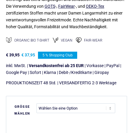
Die Verwendung von
GOTS
-,
FairWear
-, und
OEKO-Tex
zertifizierten Stoffen macht unser Damen Langarmshirt zu einer
verantwortungsvollen Freizeitmode. Echte Nachhaltigkeit mit
hoher Qualität, Formstabilität und Waschbeständigkeit.
ORGANIC BIO T-SHIRT
VEGAN
FAIR-WEAR
€
39,95
€
37,95
5 % Shopping Club
inkl. MwSt. |
Versandkostenfrei ab 25 EUR
| Vorkasse | PayPal |
Google Pay | Sofort | Klarna | Debit-/Kreditkarte | Giropay
PRODUKTIONSZEIT 48 Std. | VERSANDFERTIG 2-3 Werktage
GRÖSSE
WÄHLEN