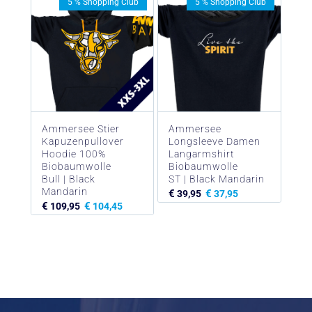
5 % Shopping Club
5 % Shopping Club
Ammersee Stier
Ammersee
Kapuzenpullover
Longsleeve Damen
Hoodie 100%
Langarmshirt
Biobaumwolle
Biobaumwolle
Bull | Black
ST | Black Mandarin
Mandarin
€
€
39,95
37,95
€
€
109,95
104,45