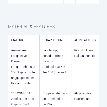
MATERIAL & FEATURES
MATERIAL
VERARBEITUNG
AUSSTATTUNG
Ammersee
Langlebige,
Rippstrick am
Longsleeve
schadstofffreie
Halsausschnitt
Damen
Designs,
Langarmshirt aus
Aufdrucke OEKO-
100 % gekämmter,
Tex 100 (Klasse 1)
ringgesponnener
Biobaumwolle
120 GSM GOTS-
Doppelabsteppung
Abgesetztes
zertifizierter Stoff,
an Ärmelenden
Nackenband
Organic Bio T-
und Saum