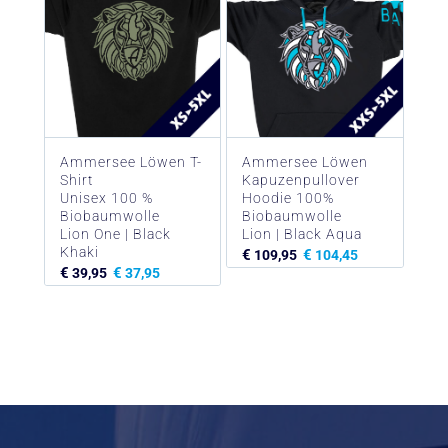
Ammersee Löwen T-
Ammersee Löwen
Shirt
Kapuzenpullover
Unisex 100 %
Hoodie 100%
Biobaumwolle
Biobaumwolle
Lion One | Black
Lion | Black Aqua
Khaki
€
€
109,95
104,45
€
€
39,95
37,95