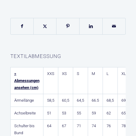
TEXTILABMESSUNG
»
XXS
XS
S
M
L
XL
2
Abmessungen
ansehen (cm)
Ärmellänge
58,5
60,5
64,5
66.5
68,5
69
6
Achselbreite
51
53
55
59
62
65
6
Schulter bis
64
67
71
74
76
78
8
Bund