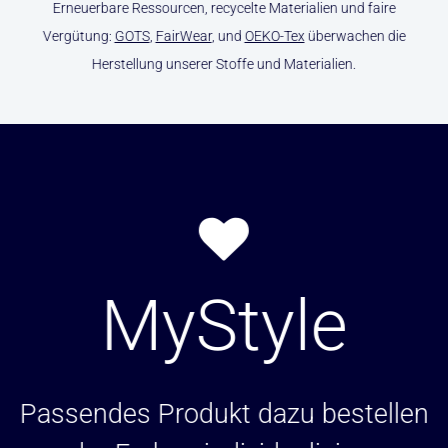
Erneuerbare Ressourcen, recycelte Materialien und faire
Vergütung:
GOTS
,
FairWear
, und
OEKO-Tex
überwachen die
Herstellung unserer Stoffe und Materialien.
MyStyle
Passendes Produkt dazu bestellen