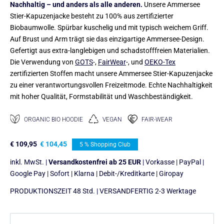
Nachhaltig – und anders als alle anderen.
Unsere Ammersee
Stier-Kapuzenjacke besteht zu 100% aus zertifizierter
Biobaumwolle. Spürbar kuschelig und mit typisch weichem Griff.
Auf Brust und Arm trägt sie das einzigartige Ammersee-Design.
Gefertigt aus extra-langlebigen und schadstofffreien Materialien.
Die Verwendung von
GOTS
-,
FairWear
-, und
OEKO-Tex
zertifizierten Stoffen macht unsere Ammersee Stier-Kapuzenjacke
zu einer verantwortungsvollen Freizeitmode. Echte Nachhaltigkeit
mit hoher Qualität, Formstabilität und Waschbeständigkeit.
ORGANIC BIO HOODIE
VEGAN
FAIR-WEAR
€
109,95
€
104,45
5 % Shopping Club
inkl. MwSt. |
Versandkostenfrei ab 25 EUR
| Vorkasse | PayPal |
Google Pay | Sofort | Klarna | Debit-/Kreditkarte | Giropay
PRODUKTIONSZEIT 48 Std. | VERSANDFERTIG 2-3 Werktage