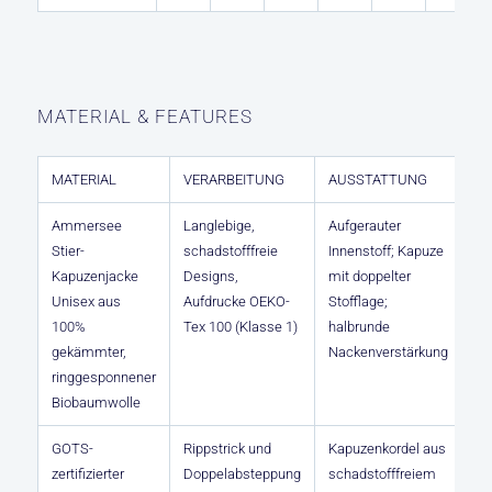
MATERIAL & FEATURES
MATERIAL
VERARBEITUNG
AUSSTATTUNG
Ammersee
Langlebige,
Aufgerauter
Stier-
schadstofffreie
Innenstoff; Kapuze
Kapuzenjacke
Designs,
mit doppelter
Unisex aus
Aufdrucke OEKO-
Stofflage;
100%
Tex 100 (Klasse 1)
halbrunde
gekämmter,
Nackenverstärkung
ringgesponnener
Biobaumwolle
GOTS-
Rippstrick und
Kapuzenkordel aus
zertifizierter
Doppelabsteppung
schadstofffreiem