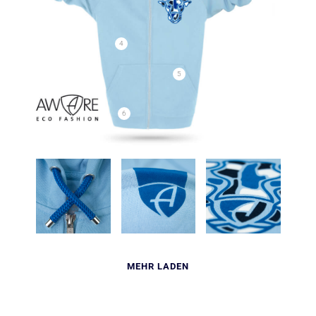
4
5
6
MEHR LADEN