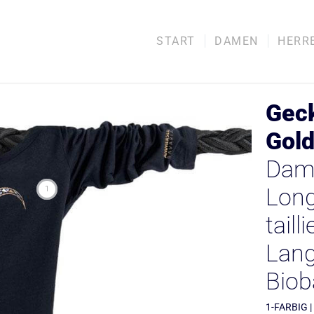
START
DAMEN
HERR
Geck
Gold
Dame
Long
1
taill
Lang
Bio
1-FARBIG |