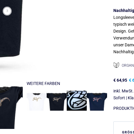
Nachhaltig
3
Longsleeve
typisch we
Design. Gef
Verwendu
unser Dame
Nachhaltig
ORGANI
€
64,95
€
6
WEITERE FARBEN
inkl. MwSt.
Sofort | Kl
PRODUKTIO
GRÖS