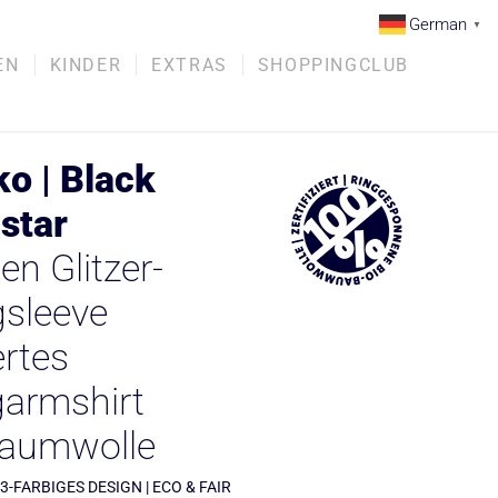
German
▼
EN
KINDER
EXTRAS
SHOPPINGCLUB
o | Black
star
n Glitzer-
sleeve
iertes
armshirt
baumwolle
 3-FARBIGES DESIGN | ECO & FAIR