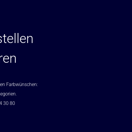
tellen
ren
ellen Farbwünschen:
tegorien.
24 30 80