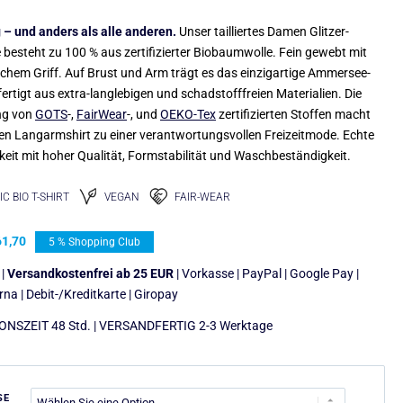
 – und anders als alle anderen.
Unser tailliertes Damen Glitzer-
 besteht zu 100 % aus zertifizierter Biobaumwolle. Fein gewebt mit
ichem Griff. Auf Brust und Arm trägt es das einzigartige Ammersee-
ertigt aus extra-langlebigen und schadstofffreien Materialien. Die
ng von
GOTS
-,
FairWear
-, und
OEKO-Tex
zertifizierten Stoffen macht
n Langarmshirt zu einer verantwortungsvollen Freizeitmode. Echte
keit mit hoher Qualität, Formstabilität und Waschbeständigkeit.
C BIO T-SHIRT
VEGAN
FAIR-WEAR
1,70
5 % Shopping Club
 |
Versandkostenfrei ab 25 EUR
| Vorkasse | PayPal | Google Pay |
arna | Debit-/Kreditkarte | Giropay
NSZEIT 48 Std. | VERSANDFERTIG 2-3 Werktage
SE