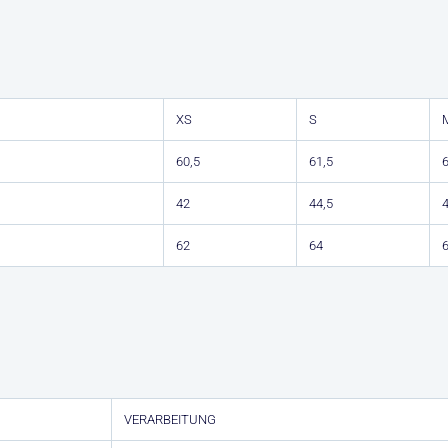
XS
S
60,5
61,5
6
42
44,5
4
62
64
VERARBEITUNG