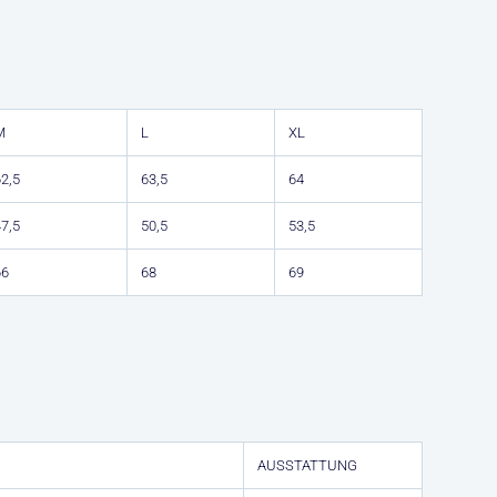
M
L
XL
2,5
63,5
64
7,5
50,5
53,5
66
68
69
AUSSTATTUNG