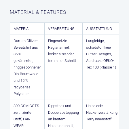
MATERIAL & FEATURES
MATERIAL
VERARBEITUNG
AUSSTATTUNG
Damen Glitzer-
Eingesetzte
Langlebige,
Sweatshirt aus
Raglanärmel,
schadstofffreie
85 %
locker sitzender
Glitzer-Designs,
gekämmter,
femininer Schnitt
Aufdrucke OEKO-
ringgesponnener
Tex 100 (Klasse 1)
Bio-Baumwolle
und 15 %
recyceltes
Polyester
300 GSM GOTS-
Rippstrick und
Halbrunde
zertifizierter
Doppelabsteppung
Nackenverstärkung,
Stoff, FAIR-
an breitem
Terry Innenstoff
WEAR
Halsausschnitt,