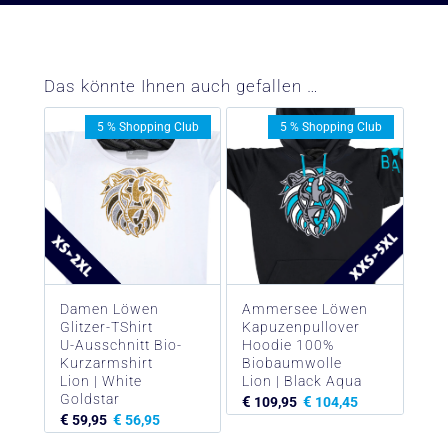
Das könnte Ihnen auch gefallen …
5 % Shopping Club
5 % Shopping Club
Damen Löwen
Ammersee Löwen
Glitzer-TShirt
Kapuzenpullover
U-Ausschnitt Bio-
Hoodie 100%
Kurzarmshirt
Biobaumwolle
Lion | White
Lion | Black Aqua
Goldstar
€
€
109,95
104,45
€
€
59,95
56,95