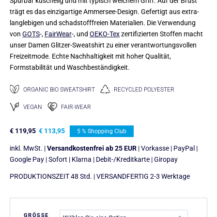
Spürbar kuschelig und mit typisch weichem Griff. Auf der Brust
trägt es das einzigartige Ammersee-Design. Gefertigt aus extra-
langlebigen und schadstofffreien Materialien. Die Verwendung
von
GOTS
-,
FairWear
-, und
OEKO-Tex
zertifizierten Stoffen macht
unser Damen Glitzer-Sweatshirt zu einer verantwortungsvollen
Freizeitmode. Echte Nachhaltigkeit mit hoher Qualität,
Formstabilität und Waschbeständigkeit.
ORGANIC BIO SWEATSHIRT
RECYCLED POLYESTER
VEGAN
FAIR-WEAR
€
119,95
€
113,95
5 % Shopping Club
inkl. MwSt. |
Versandkostenfrei ab 25 EUR
| Vorkasse | PayPal |
Google Pay | Sofort | Klarna | Debit-/Kreditkarte | Giropay
PRODUKTIONSZEIT 48 Std. | VERSANDFERTIG 2-3 Werktage
GRÖSSE