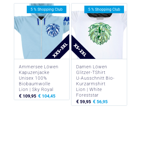
5 % Shopping Club
5 % Shopping Club
Ammersee Löwen
Damen Löwen
Kapuzenjacke
Glitzer-TShirt
Unisex 100%
U-Ausschnitt Bio-
Biobaumwolle
Kurzarmshirt
Lion | Sky Royal
Lion | White
Foreststar
€
€
109,95
104,45
€
€
59,95
56,95