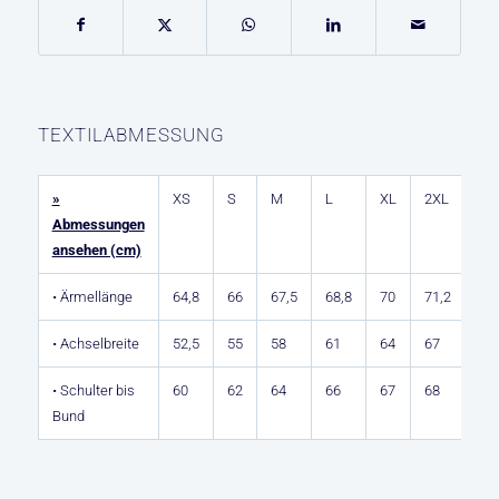
TEXTILABMESSUNG
»
XS
S
M
L
XL
2XL
Abmessungen
ansehen (cm)
• Ärmellänge
64,8
66
67,5
68,8
70
71,2
• Achselbreite
52,5
55
58
61
64
67
• Schulter bis
60
62
64
66
67
68
Bund