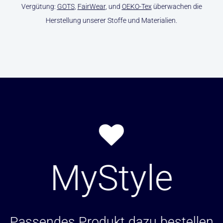
Vergütung:
GOTS
,
FairWear
, und
OEKO-Tex
überwachen die
Herstellung unserer Stoffe und Materialien.
MyStyle
Passendes Produkt dazu bestellen