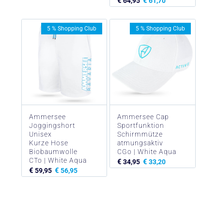
€
€
64,95
61,70
5 % Shopping Club
5 % Shopping Club
Ammersee
Ammersee Cap
Joggingshort
Sportfunktion
Unisex
Schirmmütze
Kurze Hose
atmungsaktiv
Biobaumwolle
CGo | White Aqua
CTo | White Aqua
€
€
34,95
33,20
€
€
59,95
56,95