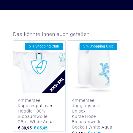
–
Das könnte Ihnen auch gefallen …
5 % Shopping Club
5 % Shopping Club
Ammersee
Ammersee
Kapuzenpullover
Joggingshort
Hoodie 100%
Unisex
Biobaumwolle
Kurze Hose
CBo | White Aqua
Biobaumwolle
Gecko | White Aqua
€
€
89,95
85,45