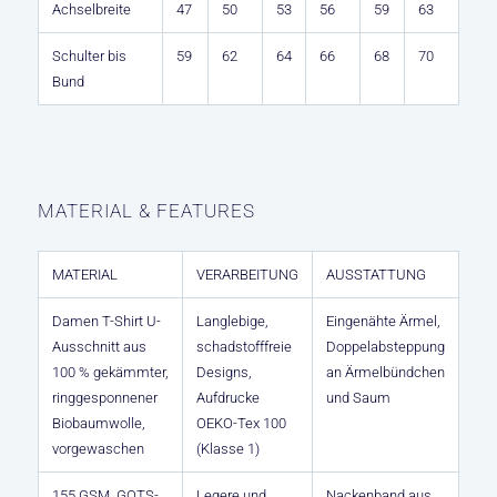
Achselbreite
47
50
53
56
59
63
Schulter bis
59
62
64
66
68
70
Bund
MATERIAL & FEATURES
MATERIAL
VERARBEITUNG
AUSSTATTUNG
Damen T-Shirt U-
Langlebige,
Eingenähte Ärmel,
Ausschnitt aus
schadstofffreie
Doppelabsteppung
100 % gekämmter,
Designs,
an Ärmelbündchen
ringgesponnener
Aufdrucke
und Saum
Biobaumwolle,
OEKO-Tex 100
vorgewaschen
(Klasse 1)
155 GSM, GOTS-
Legere und
Nackenband aus