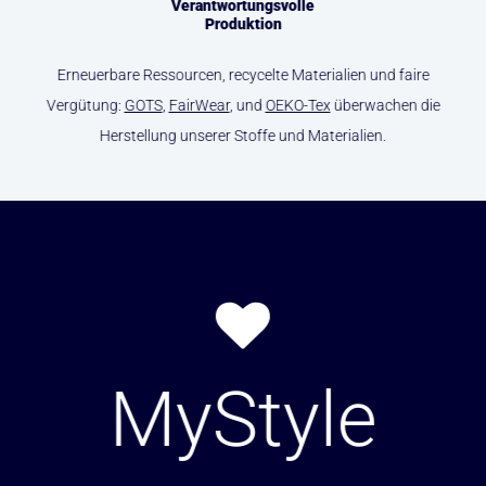
Verantwortungsvolle
Produktion
Erneuerbare Ressourcen, recycelte Materialien und faire
Vergütung:
GOTS
,
FairWear
, und
OEKO-Tex
überwachen die
Herstellung unserer Stoffe und Materialien.
MyStyle