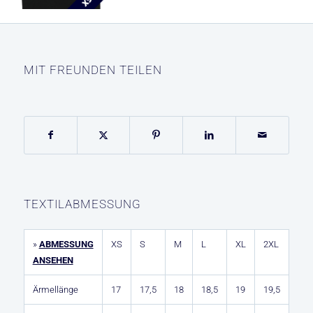
MIT FREUNDEN TEILEN
TEXTILABMESSUNG
»
ABMESSUNG
XS
S
M
L
XL
2XL
ANSEHEN
Ärmellänge
17
17,5
18
18,5
19
19,5