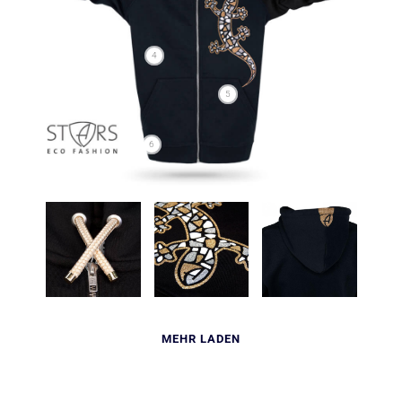
4
5
6
MEHR LADEN