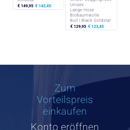
Unisex
€
€
149,95
142,45
Lange Hose
Biobaumwolle
Bull | Black Goldstar
€
€
129,95
123,45
Zum
Vorteilspreis
einkaufen
Konto eröffnen