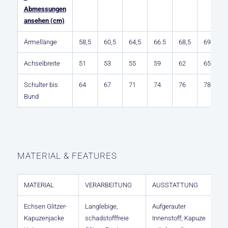
Abmessungen
ansehen (cm)
Ärmellänge
58,5
60,5
64,5
66.5
68,5
69
6
Achselbreite
51
53
55
59
62
65
6
Schulter bis
64
67
71
74
76
78
8
Bund
MATERIAL & FEATURES
MATERIAL
VERARBEITUNG
AUSSTATTUNG
Echsen Glitzer-
Langlebige,
Aufgerauter
Kapuzenjacke
schadstofffreie
Innenstoff; Kapuze