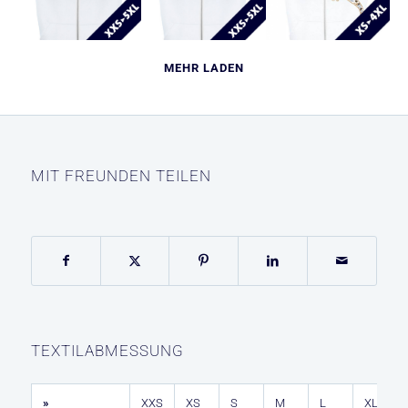
MEHR LADEN
MIT FREUNDEN TEILEN
TEXTILABMESSUNG
»
XXS
XS
S
M
L
XL
2