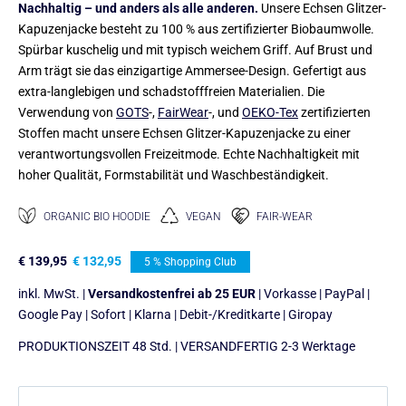
Nachhaltig – und anders als alle anderen.
Unsere Echsen Glitzer-
Kapuzenjacke besteht zu 100 % aus zertifizierter Biobaumwolle.
Spürbar kuschelig und mit typisch weichem Griff. Auf Brust und
Arm trägt sie das einzigartige Ammersee-Design. Gefertigt aus
extra-langlebigen und schadstofffreien Materialien. Die
Verwendung von
GOTS
-,
FairWear
-, und
OEKO-Tex
zertifizierten
Stoffen macht unsere Echsen Glitzer-Kapuzenjacke zu einer
verantwortungsvollen Freizeitmode. Echte Nachhaltigkeit mit
hoher Qualität, Formstabilität und Waschbeständigkeit.
ORGANIC BIO HOODIE
VEGAN
FAIR-WEAR
€
139,95
€
132,95
5 % Shopping Club
inkl. MwSt. |
Versandkostenfrei ab 25 EUR
| Vorkasse | PayPal |
Google Pay | Sofort | Klarna | Debit-/Kreditkarte | Giropay
PRODUKTIONSZEIT 48 Std. | VERSANDFERTIG 2-3 Werktage