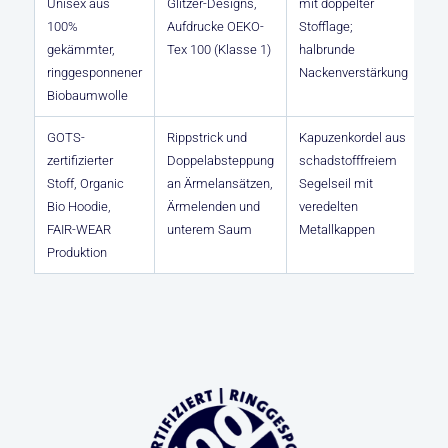
Unisex aus
Glitzer-Designs,
mit doppelter
100%
Aufdrucke OEKO-
Stofflage;
gekämmter,
Tex 100 (Klasse 1)
halbrunde
ringgesponnener
Nackenverstärkung
Biobaumwolle
GOTS-
Rippstrick und
Kapuzenkordel aus
zertifizierter
Doppelabsteppung
schadstofffreiem
Stoff, Organic
an Ärmelansätzen,
Segelseil mit
Bio Hoodie,
Ärmelenden und
veredelten
FAIR-WEAR
unterem Saum
Metallkappen
Produktion