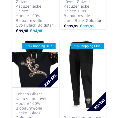
Glitzer-
Löwen Glitzer-
Kapuzenjacke
Kapuzenjacke
Unisex
Unisex 100%
Hoodie 100%
Biobaumwolle
Biobaumwolle
Lion | Black Goldstar
CSo | Black Goldstar
€
€
139,95
132,95
€
€
99,95
94,95
5 % Shopping Club
5 % Shopping Club
Echsen Glitzer-
Kapuzenpullover
Hoodie 100%
Biobaumwolle
Gecko | Black
Glitzer-Jogginghose
Goldstar