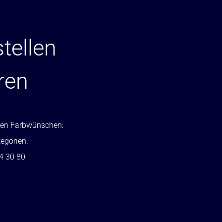
tellen
ren
ellen Farbwünschen:
tegorien.
24 30 80