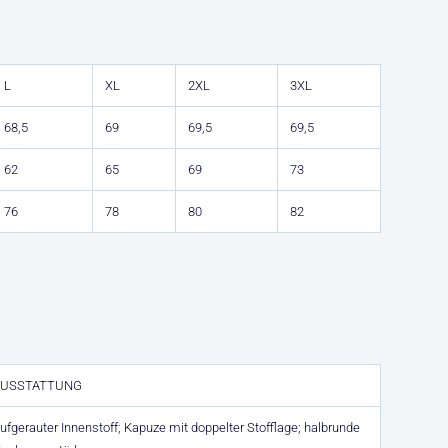
L
XL
2XL
3XL
68,5
69
69,5
69,5
62
65
69
73
76
78
80
82
AUSSTATTUNG
ufgerauter Innenstoff; Kapuze mit doppelter Stofflage; halbrunde