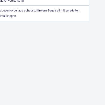
ackenverstärkung
apuzenkordel aus schadstofffreiem Segelseil mit veredelten
etallkappen