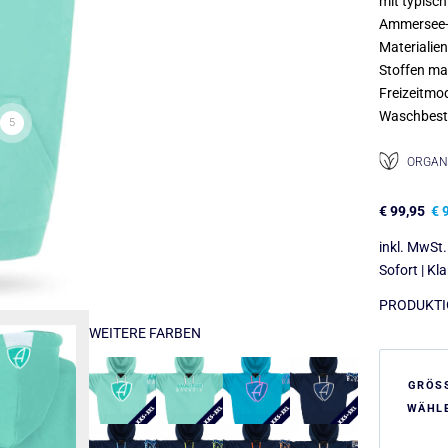
mit typisch
Ammersee-D
Materialie
Stoffen ma
Freizeitmod
Waschbestä
5
ORGANI
€
99,95
€
9
inkl. MwSt.
Sofort | Kl
PRODUKTIO
WEITERE FARBEN
GRÖS
WÄHL