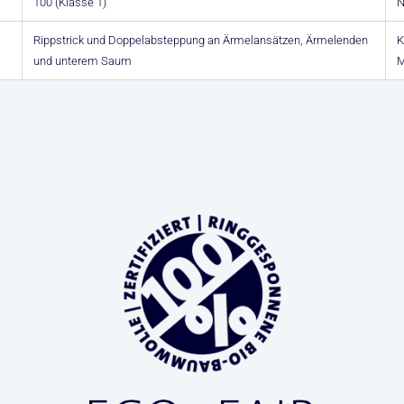
100 (Klasse 1)
N
Rippstrick und Doppelabsteppung an Ärmelansätzen, Ärmelenden
K
und unterem Saum
M