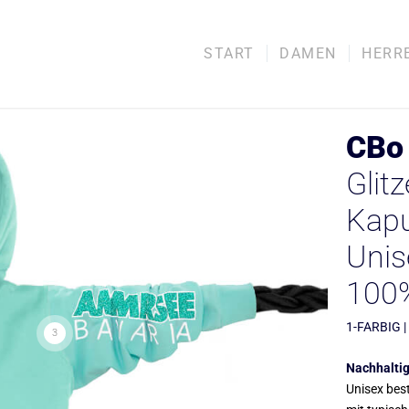
START
DAMEN
HERR
CBo 
Glitz
Kapu
Unis
100
1-FARBIG |
3
Nachhaltig
Unisex best