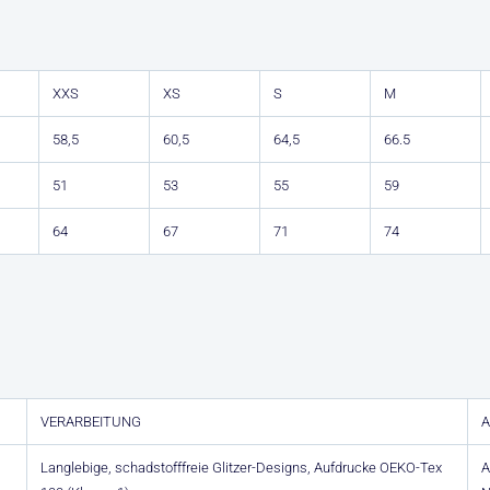
XXS
XS
S
M
58,5
60,5
64,5
66.5
51
53
55
59
64
67
71
74
VERARBEITUNG
Langlebige, schadstofffreie Glitzer-Designs, Aufdrucke OEKO-Tex
A