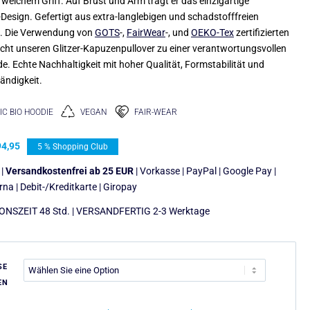
 weichem Griff. Auf Brust und Arm trägt er das einzigartige
esign. Gefertigt aus extra-langlebigen und schadstofffreien
n. Die Verwendung von
GOTS
-,
FairWear
-, und
OEKO-Tex
zertifizierten
cht unseren Glitzer-Kapuzenpullover zu einer verantwortungsvollen
e. Echte Nachhaltigkeit mit hoher Qualität, Formstabilität und
ndigkeit.
C BIO HOODIE
VEGAN
FAIR-WEAR
4,95
5 % Shopping Club
 |
Versandkostenfrei ab 25 EUR
| Vorkasse | PayPal | Google Pay |
arna | Debit-/Kreditkarte | Giropay
NSZEIT 48 Std. | VERSANDFERTIG 2-3 Werktage
SE
EN