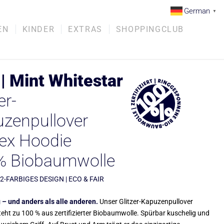
German
▼
EN
KINDER
EXTRAS
SHOPPINGCLUB
| Mint Whitestar
er-
zenpullover
ex Hoodie
% Biobaumwolle
 2-FARBIGES DESIGN | ECO & FAIR
 – und anders als alle anderen.
Unser Glitzer-Kapuzenpullover
eht zu 100 % aus zertifizierter Biobaumwolle. Spürbar kuschelig und