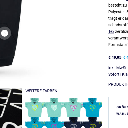
besteht zu 
Polyester.
trägt er da
schadstoff
Tex
zertifi
5
verantwort
Formstabil
€
49,95
€
4
inkl. MwSt.
Sofort | Kl
PRODUKTIO
WEITERE FARBEN
GRÖS
WÄHL