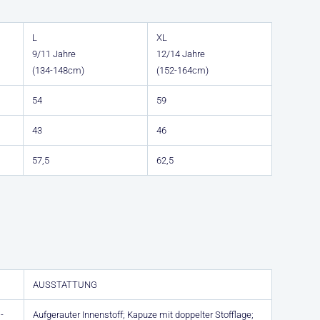
L
XL
9/11 Jahre
12/14 Jahre
(134-148cm)
(152-164cm)
54
59
43
46
57,5
62,5
AUSSTATTUNG
-
Aufgerauter Innenstoff; Kapuze mit doppelter Stofflage;