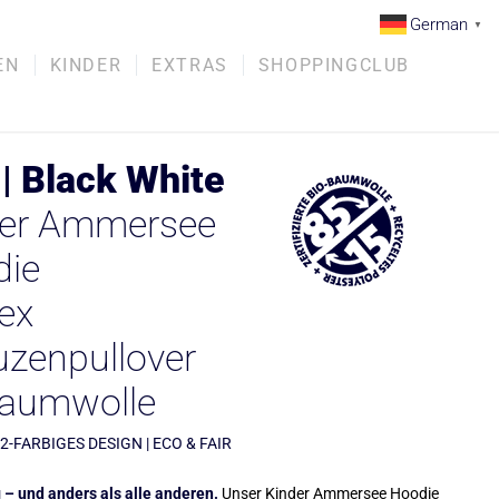
German
▼
EN
KINDER
EXTRAS
SHOPPINGCLUB
| Black White
der Ammersee
die
ex
zenpullover
baumwolle
 2-FARBIGES DESIGN | ECO & FAIR
 – und anders als alle anderen.
Unser Kinder Ammersee Hoodie