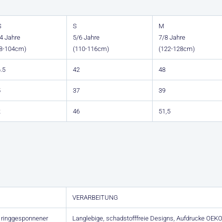
S
S
M
4 Jahre
5/6 Jahre
7/8 Jahre
98-104cm)
(110-116cm)
(122-128cm)
.5
42
48
5
37
39
2
46
51,5
VERARBEITUNG
 ringgesponnener
Langlebige, schadstofffreie Designs, Aufdrucke OEKO