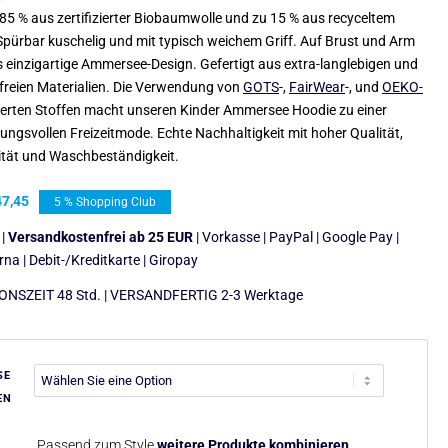
85 % aus zertifizierter Biobaumwolle und zu 15 % aus recyceltem
 Spürbar kuschelig und mit typisch weichem Griff. Auf Brust und Arm
s einzigartige Ammersee-Design. Gefertigt aus extra-langlebigen und
freien Materialien. Die Verwendung von
GOTS
-,
FairWear
-, und
OEKO-
zierten Stoffen macht unseren Kinder Ammersee Hoodie zu einer
ungsvollen Freizeitmode. Echte Nachhaltigkeit mit hoher Qualität,
ität und Waschbeständigkeit.
7,45
5 % Shopping Club
 |
Versandkostenfrei ab 25 EUR
| Vorkasse | PayPal | Google Pay |
arna | Debit-/Kreditkarte | Giropay
NSZEIT 48 Std. | VERSANDFERTIG 2-3 Werktage
SE
EN
Passend zum Style
weitere Produkte kombinieren