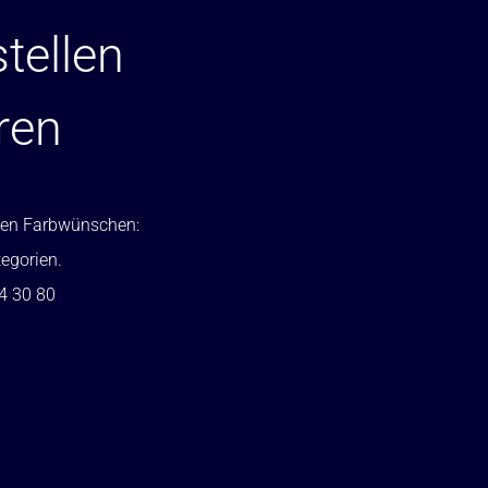
tellen
ren
ellen Farbwünschen:
tegorien.
24 30 80