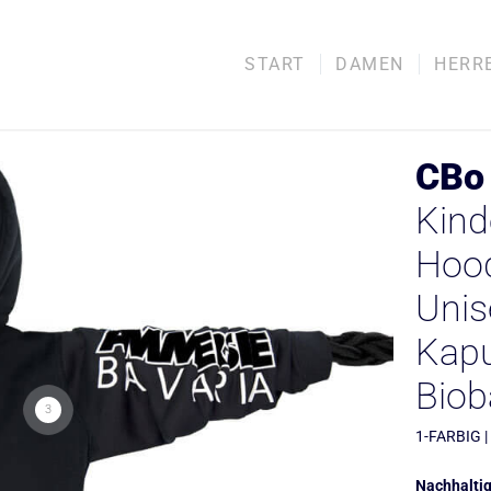
START
DAMEN
HERR
CBo 
Kin
Hoo
Unis
Kapu
Bio
3
1-FARBIG |
Nachhaltig