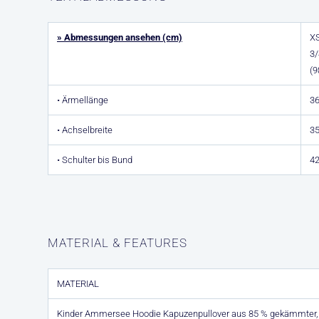
» Abmessungen ansehen (cm)
X
3/
(
• Ärmellänge
36
• Achselbreite
3
• Schulter bis Bund
4
MATERIAL & FEATURES
MATERIAL
Kinder Ammersee Hoodie Kapuzenpullover aus 85 % gekämmter,