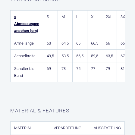
»
S
M
L
XL
2XL
3XL
Abmessungen
ansehen (cm)
Ärmellänge
63
64,5
65
66,5
66
66,5
Achselbreite
49,5
53,5
56,5
59,5
63,5
67,5
Schulter bis
69
73
75
77
79
81
Bund
MATERIAL & FEATURES
MATERIAL
VERARBEITUNG
AUSSTATTUNG