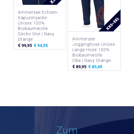
Ammersee Echsen-
Kapuzenjacke
Unisex 100%
Biobaumwolle
Gecko One | Navy
Ammersee
Orange
Jogginghose Unisex
€
€
99,95
94,95
Lange Hose 100%
Biobaumwolle
CBa | Navy Orange
€
€
89,95
85,45
Zum