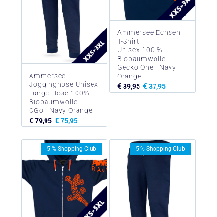
Ammersee Echsen
T-Shirt
Unisex 100 %
Biobaumwolle
Gecko One | Navy
Ammersee
Orange
Jogginghose Unisex
€
€
39,95
37,95
Lange Hose 100%
Biobaumwolle
CGo | Navy Orange
€
€
79,95
75,95
5 % Shopping Club
5 % Shopping Club