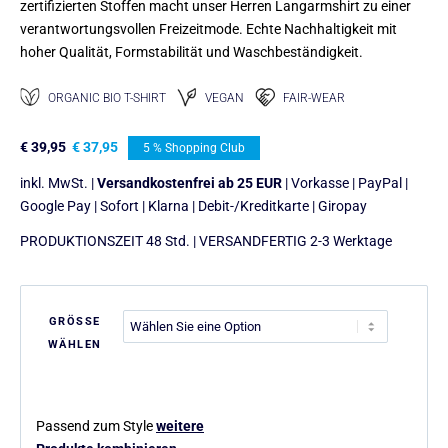
zertifizierten Stoffen macht unser Herren Langarmshirt zu einer
verantwortungsvollen Freizeitmode. Echte Nachhaltigkeit mit
hoher Qualität, Formstabilität und Waschbeständigkeit.
ORGANIC BIO T-SHIRT
VEGAN
FAIR-WEAR
€
39,95
€
37,95
5 % Shopping Club
inkl. MwSt. |
Versandkostenfrei ab 25 EUR
| Vorkasse | PayPal |
Google Pay | Sofort | Klarna | Debit-/Kreditkarte | Giropay
PRODUKTIONSZEIT 48 Std. | VERSANDFERTIG 2-3 Werktage
GRÖSSE
WÄHLEN
Passend zum Style
weitere