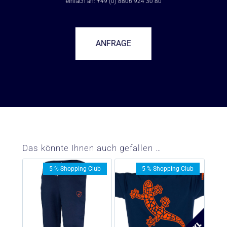
einfach an: +49 (0) 8806 924 30 80
ANFRAGE
–
Das könnte Ihnen auch gefallen …
5 % Shopping Club
5 % Shopping Club