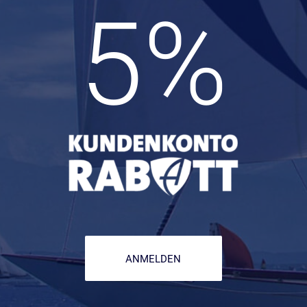
5
%
ANMELDEN