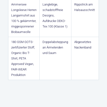
Ammersee
Langlebige,
Rippstrick am
Longsleeve Herren
schadstofffreie
Halsausschnitt
Langarmshirt aus
Designs,
100 % gekämmter,
Aufdrucke OEKO-
ringgesponnener
Tex 100 (Klasse 1)
Biobaumwolle
180 GSM GOTS-
Doppelabsteppung
Abgesetztes
zertifizierter Stoff,
an Ärmelenden
Nackenband
Organic Bio T-
und Saum
Shirt, PETA
Approved Vegan,
FAIR-WEAR
Produktion