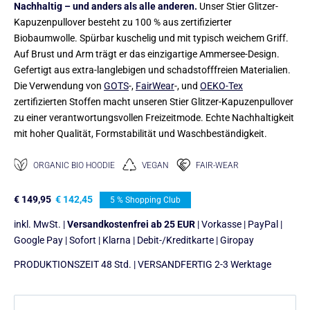
Nachhaltig – und anders als alle anderen.
Unser Stier Glitzer-
Kapuzenpullover besteht zu 100 % aus zertifizierter
Biobaumwolle. Spürbar kuschelig und mit typisch weichem Griff.
Auf Brust und Arm trägt er das einzigartige Ammersee-Design.
Gefertigt aus extra-langlebigen und schadstofffreien Materialien.
Die Verwendung von
GOTS
-,
FairWear
-, und
OEKO-Tex
zertifizierten Stoffen macht unseren Stier Glitzer-Kapuzenpullover
zu einer verantwortungsvollen Freizeitmode. Echte Nachhaltigkeit
mit hoher Qualität, Formstabilität und Waschbeständigkeit.
ORGANIC BIO HOODIE
VEGAN
FAIR-WEAR
€
149,95
€
142,45
5 % Shopping Club
inkl. MwSt. |
Versandkostenfrei ab 25 EUR
| Vorkasse | PayPal |
Google Pay | Sofort | Klarna | Debit-/Kreditkarte | Giropay
PRODUKTIONSZEIT 48 Std. | VERSANDFERTIG 2-3 Werktage