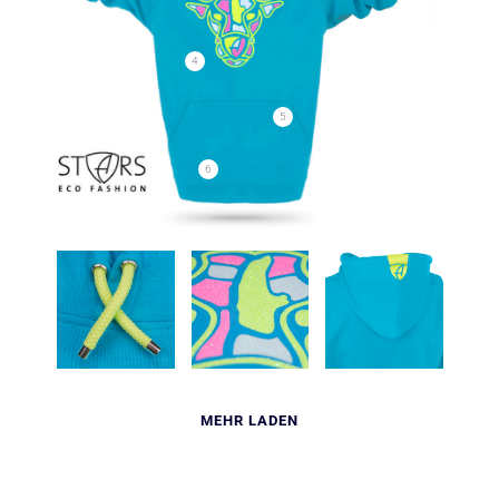
4
5
6
MEHR LADEN