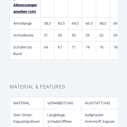
Abmessungen
ansehen (cm)
Ärmellänge
58,5
60,5
64,5
66.5
68,5
69
6
Achselbreite
51
53
55
59
62
65
6
Schulter bis
64
67
71
74
76
78
8
Bund
MATERIAL & FEATURES
MATERIAL
VERARBEITUNG
AUSSTATTUNG
Stier Glitzer-
Langlebige,
Aufgerauter
Kapuzenpullover
schadstofffreie
Innenstoff; Kapuze