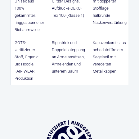
Unisex aus
Glitzer-Designs,
mit doppelter
100%
Aufdrucke OEKO-
Stofflage;
gekämmter,
Tex 100 (Klasse 1)
halbrunde
ringgesponnener
Nackenverstärkung
Biobaumwolle
GOTS-
Rippstrick und
Kapuzenkordel aus
zertifizierter
Doppelabsteppung
schadstofffreiem
Stoff, Organic
an Ärmelansätzen,
Segelseil mit
Bio Hoodie,
Ärmelenden und
veredelten
FAIR-WEAR
unterem Saum
Metallkappen
Produktion