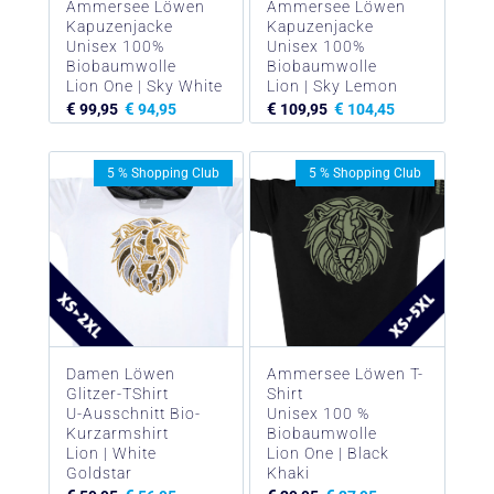
Ammersee Löwen
Ammersee Löwen
Kapuzenjacke
Kapuzenjacke
Unisex 100%
Unisex 100%
Biobaumwolle
Biobaumwolle
Lion One | Sky White
Lion | Sky Lemon
€
€
€
€
99,95
94,95
109,95
104,45
5 % Shopping Club
5 % Shopping Club
Damen Löwen
Ammersee Löwen T-
Glitzer-TShirt
Shirt
U-Ausschnitt Bio-
Unisex 100 %
Kurzarmshirt
Biobaumwolle
Lion | White
Lion One | Black
Goldstar
Khaki