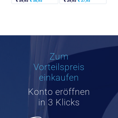
€
€
€
€
59,95
56,95
39,95
37,95
Zum
Vorteilspreis
einkaufen
Konto eröffnen
in 3 Klicks