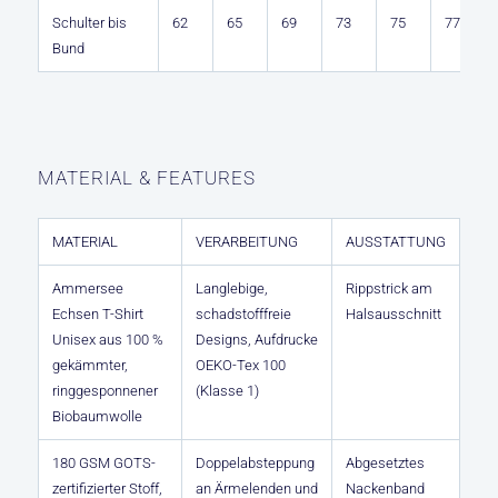
Schulter bis
62
65
69
73
75
77
Bund
MATERIAL & FEATURES
MATERIAL
VERARBEITUNG
AUSSTATTUNG
Ammersee
Langlebige,
Rippstrick am
Echsen T-Shirt
schadstofffreie
Halsausschnitt
Unisex aus 100 %
Designs, Aufdrucke
gekämmter,
OEKO-Tex 100
ringgesponnener
(Klasse 1)
Biobaumwolle
180 GSM GOTS-
Doppelabsteppung
Abgesetztes
zertifizierter Stoff,
an Ärmelenden und
Nackenband