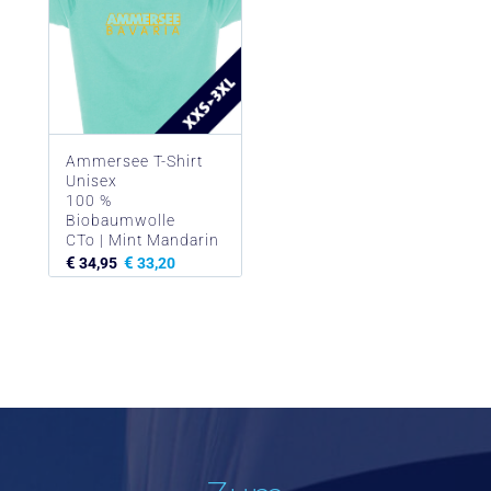
Ammersee T-Shirt
Unisex
100 %
Biobaumwolle
CTo | Mint Mandarin
€
€
34,95
33,20