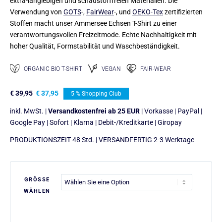
extra-langlebigen und schadstofffreien Materialien. Die
Verwendung von
GOTS
-,
FairWear
-, und
OEKO-Tex
zertifizierten
Stoffen macht unser Ammersee Echsen T-Shirt zu einer
verantwortungsvollen Freizeitmode. Echte Nachhaltigkeit mit
hoher Qualität, Formstabilität und Waschbeständigkeit.
ORGANIC BIO T-SHIRT
VEGAN
FAIR-WEAR
€
39,95
€
37,95
5 % Shopping Club
inkl. MwSt. |
Versandkostenfrei ab 25 EUR
| Vorkasse | PayPal |
Google Pay | Sofort | Klarna | Debit-/Kreditkarte | Giropay
PRODUKTIONSZEIT 48 Std. | VERSANDFERTIG 2-3 Werktage
GRÖSSE
WÄHLEN