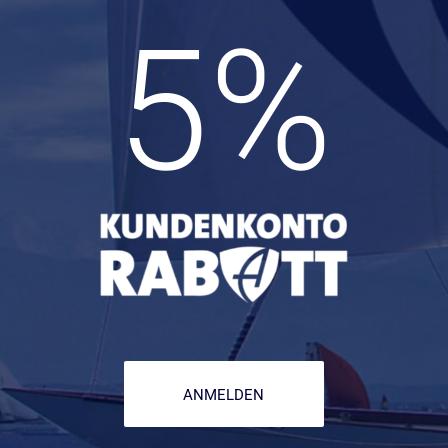
5
%
ANMELDEN