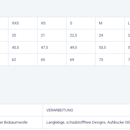
XXS
XS
S
M
L
20
21
22,5
24
2
45,5
47,5
49,5
53,5
5
62
65
69
73
7
VERARBEITUNG
er Biobaumwolle
Langlebige, schadstofffreie Designs, Aufdrucke OE