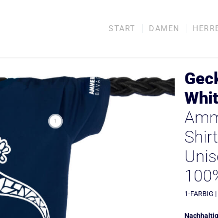
START
DAMEN
HERR
Geck
Whi
Amme
1
Shirt
Unis
100
1-FARBIG |
Nachhaltig