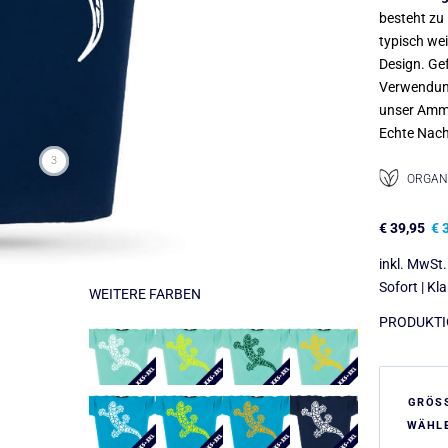
besteht zu 
typisch we
Design. Gef
Verwendu
unser Amme
Echte Nach
3
ORGANI
€
39,95
€
3
inkl. MwSt.
Sofort | Kl
WEITERE FARBEN
PRODUKTIO
GRÖS
WÄHL