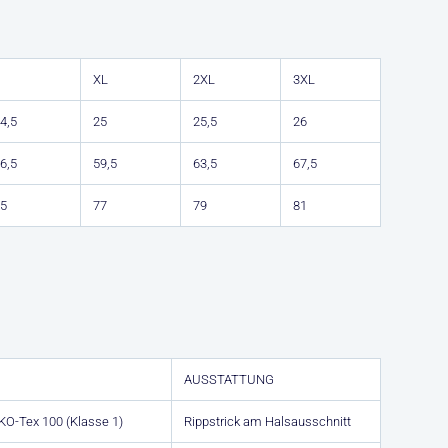
XL
2XL
3XL
4,5
25
25,5
26
6,5
59,5
63,5
67,5
5
77
79
81
AUSSTATTUNG
KO-Tex 100 (Klasse 1)
Rippstrick am Halsausschnitt