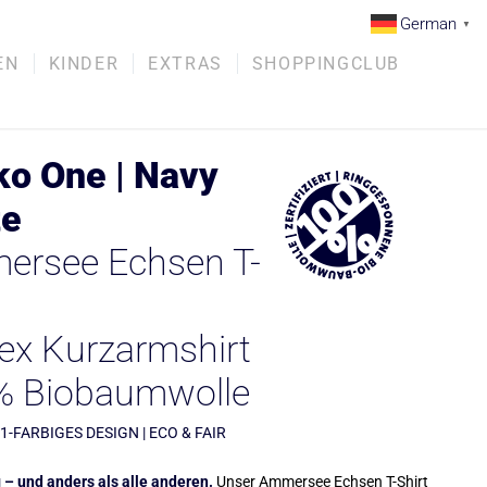
German
▼
EN
KINDER
EXTRAS
SHOPPINGCLUB
o One | Navy
te
rsee Echsen T-
ex Kurzarmshirt
% Biobaumwolle
 1-FARBIGES DESIGN | ECO & FAIR
 – und anders als alle anderen.
Unser Ammersee Echsen T-Shirt