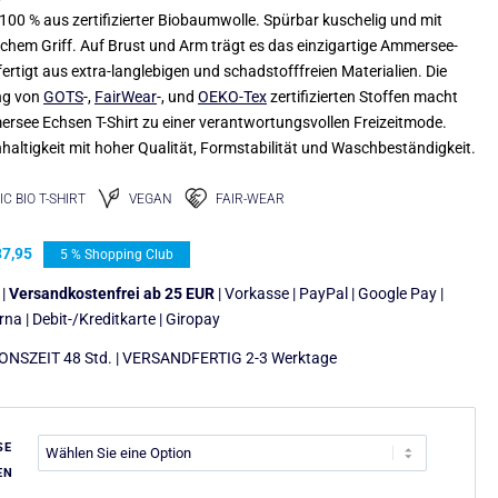
100 % aus zertifizierter Biobaumwolle. Spürbar kuschelig und mit
ichem Griff. Auf Brust und Arm trägt es das einzigartige Ammersee-
ertigt aus extra-langlebigen und schadstofffreien Materialien. Die
ng von
GOTS
-,
FairWear
-, und
OEKO-Tex
zertifizierten Stoffen macht
rsee Echsen T-Shirt zu einer verantwortungsvollen Freizeitmode.
haltigkeit mit hoher Qualität, Formstabilität und Waschbeständigkeit.
C BIO T-SHIRT
VEGAN
FAIR-WEAR
7,95
5 % Shopping Club
 |
Versandkostenfrei ab 25 EUR
| Vorkasse | PayPal | Google Pay |
arna | Debit-/Kreditkarte | Giropay
NSZEIT 48 Std. | VERSANDFERTIG 2-3 Werktage
SE
EN