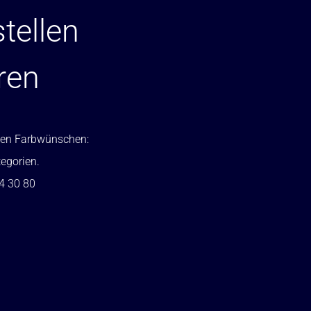
tellen
ren
ellen Farbwünschen:
tegorien.
24 30 80