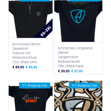
Ammersee Herren
Ammersee Longsleeve
Sweatshirt
Damen
Pullover mit
Langarmshirt
Reissverschluss
Biobaumwolle
CGo | Black Mint
CBe | Black Aqua
€
€
89,95
85,45
€
€
39,95
37,95
5 % Shopping Club
5 % Shopping Club