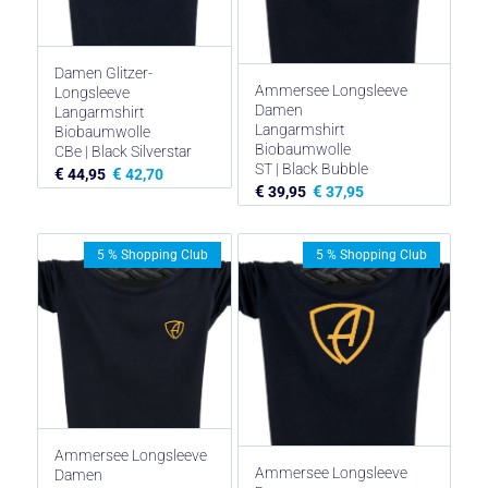
Damen Glitzer-
Ammersee Longsleeve
Longsleeve
Damen
Langarmshirt
Langarmshirt
Biobaumwolle
Biobaumwolle
CBe | Black Silverstar
ST | Black Bubble
€
€
44,95
42,70
€
€
39,95
37,95
5 % Shopping Club
5 % Shopping Club
Ammersee Longsleeve
Ammersee Longsleeve
Damen