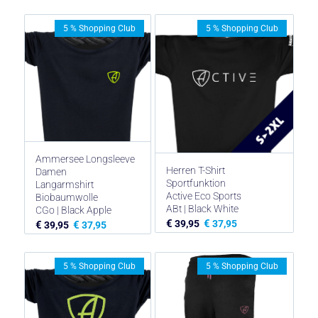
5 % Shopping Club
5 % Shopping Club
Ammersee Longsleeve
Herren T-Shirt
Damen
Sportfunktion
Langarmshirt
Active Eco Sports
Biobaumwolle
ABt | Black White
CGo | Black Apple
€
€
39,95
37,95
€
€
39,95
37,95
5 % Shopping Club
5 % Shopping Club