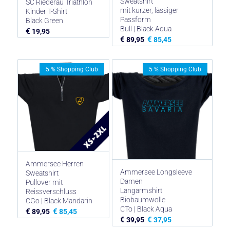
Sweatshirt
SC Riederau Triathlon
mit kurzer, lässiger
Kinder T-Shirt
Passform
Black Green
Bull | Black Aqua
€
19,95
€
€
89,95
85,45
5 % Shopping Club
5 % Shopping Club
Ammersee Herren
Ammersee Longsleeve
Sweatshirt
Damen
Pullover mit
Langarmshirt
Reissverschluss
Biobaumwolle
CGo | Black Mandarin
CTo | Black Aqua
€
€
89,95
85,45
€
€
39,95
37,95