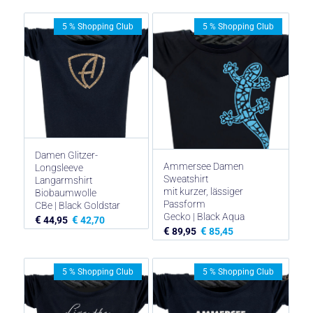
5 % Shopping Club
5 % Shopping Club
Damen Glitzer-
Ammersee Damen
Longsleeve
Sweatshirt
Langarmshirt
mit kurzer, lässiger
Biobaumwolle
Passform
CBe | Black Goldstar
Gecko | Black Aqua
€
€
44,95
42,70
€
€
89,95
85,45
5 % Shopping Club
5 % Shopping Club