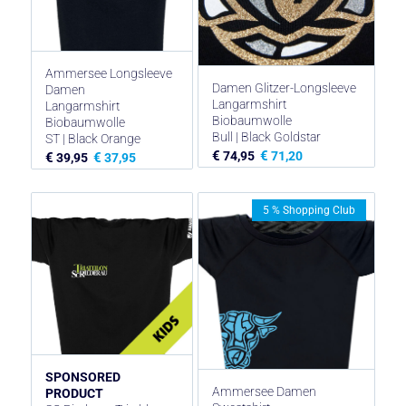
Ammersee Longsleeve
Damen Glitzer-Longsleeve
Damen
Langarmshirt
Langarmshirt
Biobaumwolle
Biobaumwolle
Bull | Black Goldstar
ST | Black Orange
€
€
74,95
71,20
€
€
39,95
37,95
5 % Shopping Club
SPONSORED
Ammersee Damen
PRODUCT