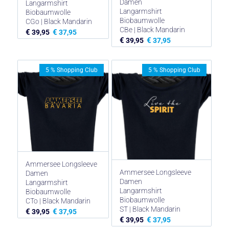
Damen
Langarmshirt
Langarmshirt
Biobaumwolle
Biobaumwolle
CGo | Black Mandarin
CBe | Black Mandarin
€
€
39,95
37,95
€
€
39,95
37,95
5 % Shopping Club
5 % Shopping Club
Ammersee Longsleeve
Ammersee Longsleeve
Damen
Damen
Langarmshirt
Langarmshirt
Biobaumwolle
Biobaumwolle
CTo | Black Mandarin
ST | Black Mandarin
€
€
39,95
37,95
€
€
39,95
37,95