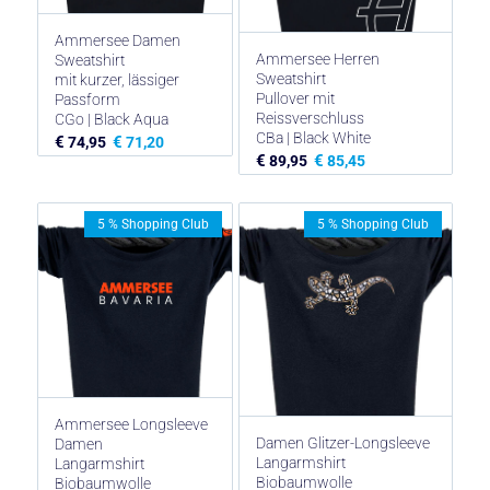
Ammersee Damen
Ammersee Herren
Sweatshirt
Sweatshirt
mit kurzer, lässiger
Pullover mit
Passform
Reissverschluss
CGo | Black Aqua
CBa | Black White
€
€
74,95
71,20
€
€
89,95
85,45
5 % Shopping Club
5 % Shopping Club
Ammersee Longsleeve
Damen Glitzer-Longsleeve
Damen
Langarmshirt
Langarmshirt
Biobaumwolle
Biobaumwolle