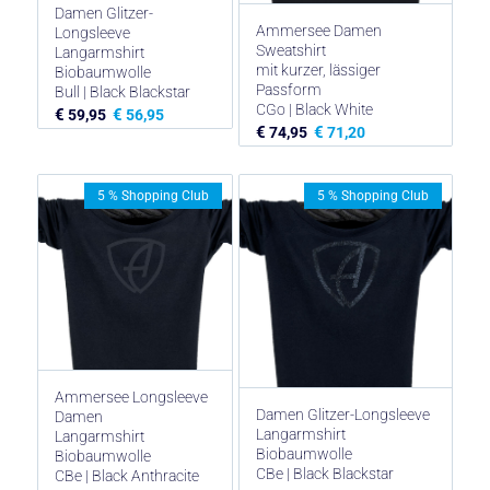
Damen Glitzer-
Ammersee Damen
Longsleeve
Sweatshirt
Langarmshirt
mit kurzer, lässiger
Biobaumwolle
Passform
Bull | Black Blackstar
CGo | Black White
€
€
59,95
56,95
€
€
74,95
71,20
5 % Shopping Club
5 % Shopping Club
Ammersee Longsleeve
Damen Glitzer-Longsleeve
Damen
Langarmshirt
Langarmshirt
Biobaumwolle
Biobaumwolle
CBe | Black Blackstar
CBe | Black Anthracite