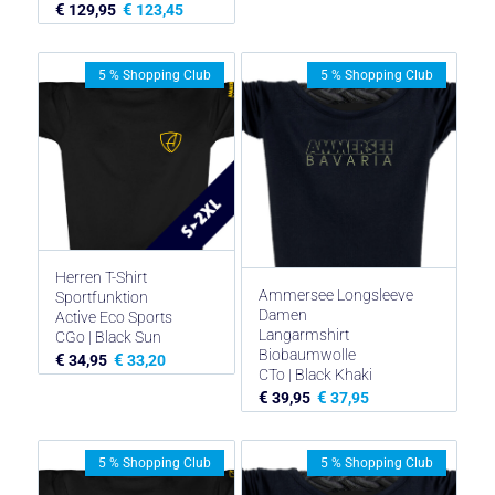
€
€
129,95
123,45
5 % Shopping Club
5 % Shopping Club
Herren T-Shirt
Ammersee Longsleeve
Sportfunktion
Damen
Active Eco Sports
Langarmshirt
CGo | Black Sun
Biobaumwolle
€
€
34,95
33,20
CTo | Black Khaki
€
€
39,95
37,95
5 % Shopping Club
5 % Shopping Club