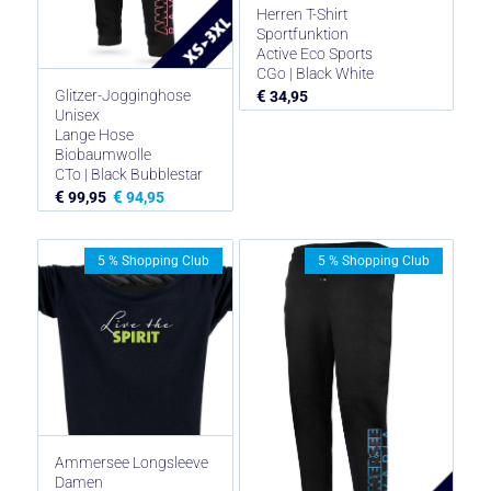
Herren T-Shirt
Sportfunktion
Active Eco Sports
CGo | Black White
Glitzer-Jogginghose
€
34,95
Unisex
Lange Hose
Biobaumwolle
CTo | Black Bubblestar
€
€
99,95
94,95
5 % Shopping Club
5 % Shopping Club
Ammersee Longsleeve
Damen