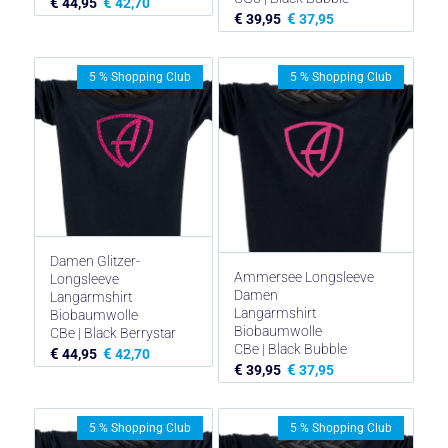
€
€
44,95
42,70
€
€
39,95
37,95
5 % Shopping Club
5 % Shopping Club
Damen Glitzer-
Ammersee Longsleeve
Longsleeve
Damen
Langarmshirt
Langarmshirt
Biobaumwolle
Biobaumwolle
CBe | Black Berrystar
CBe | Black Bubble
€
€
44,95
42,70
€
€
39,95
37,95
5 % Shopping Club
5 % Shopping Club