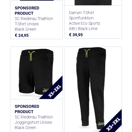
SPONSORED
Damen T-Shirt
PRODUCT
Sportfunktion
SC Riederau Triathlon
Active Eco Sports
T-Shirt Unisex
ABt | Black Lime
Black Green
€
39,95
€
24,95
SPONSORED
PRODUCT
SC Riederau Triathlon
Joggingshort Unisex
Black Green