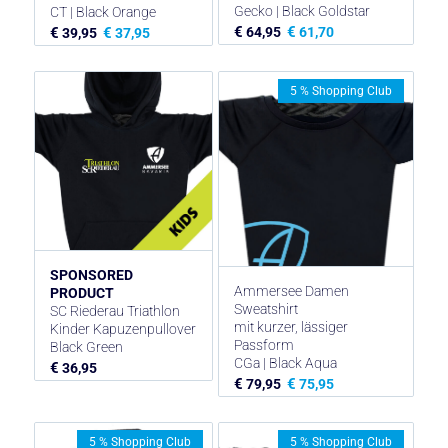
Gecko | Black Goldstar
CT | Black Orange
€
€
64,95
61,70
€
€
39,95
37,95
5 % Shopping Club
SPONSORED
Ammersee Damen
PRODUCT
Sweatshirt
SC Riederau Triathlon
mit kurzer, lässiger
Kinder Kapuzenpullover
Passform
Black Green
CGa | Black Aqua
€
36,95
€
€
79,95
75,95
5 % Shopping Club
5 % Shopping Club