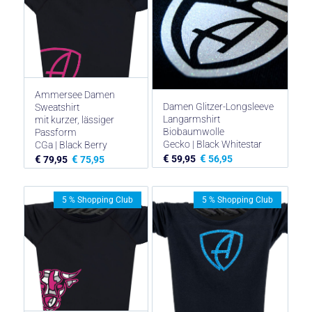
Ammersee Damen
Damen Glitzer-Longsleeve
Sweatshirt
Langarmshirt
mit kurzer, lässiger
Biobaumwolle
Passform
Gecko | Black Whitestar
CGa | Black Berry
€
€
59,95
56,95
€
€
79,95
75,95
5 % Shopping Club
5 % Shopping Club