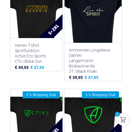
Herren T-Shirt
Ammersee Longsleeve
Sportfunktion
Damen
Active Eco Sports
Langarmshirt
CTo | Black Sun
Biobaumwolle
€
€
39,95
37,95
ST | Black Khaki
€
€
39,95
37,95
5 % Shopping Club
5 % Shopping Club
0