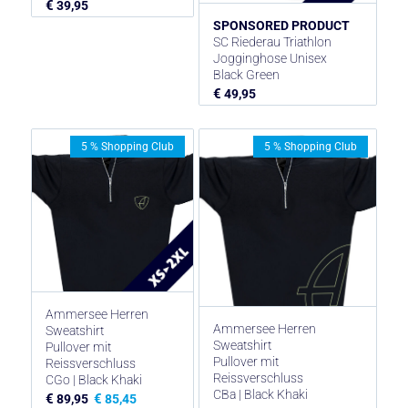
€
39,95
SPONSORED PRODUCT
SC Riederau Triathlon
Jogginghose Unisex
Black Green
€
49,95
5 % Shopping Club
5 % Shopping Club
Ammersee Herren
Ammersee Herren
Sweatshirt
Sweatshirt
Pullover mit
Pullover mit
Reissverschluss
Reissverschluss
CGo | Black Khaki
CBa | Black Khaki
€
€
89,95
85,45