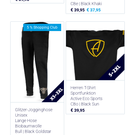
CBe | Black Khaki
€
€
39,95
37,95
5 % Shopping Club
Herren T-Shirt
Sportfunktion
Active Eco Sports
CBo | Black Sun
Glitzer-Jogginghose
€
39,95
Unisex
Lange Hose
Biobaumwolle
Bull | Black Goldstar