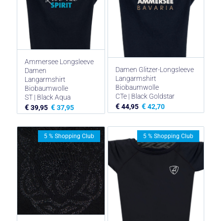
Ammersee Longsleeve
Damen Glitzer-Longsleeve
Damen
Langarmshirt
Langarmshirt
Biobaumwolle
Biobaumwolle
CTe | Black Goldstar
ST | Black Aqua
€
€
44,95
42,70
€
€
39,95
37,95
5 % Shopping Club
5 % Shopping Club