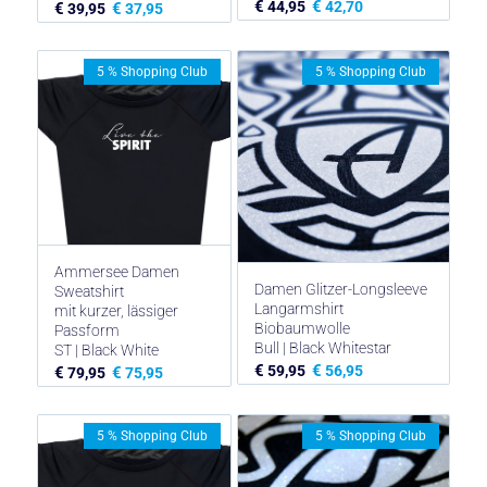
€
€
44,95
42,70
€
€
39,95
37,95
5 % Shopping Club
5 % Shopping Club
Ammersee Damen
Damen Glitzer-Longsleeve
Sweatshirt
Langarmshirt
mit kurzer, lässiger
Biobaumwolle
Passform
Bull | Black Whitestar
ST | Black White
€
€
59,95
56,95
€
€
79,95
75,95
5 % Shopping Club
5 % Shopping Club