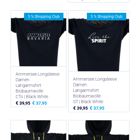
5 % Shopping Club
5 % Shopping Club
Ammersee Longsleeve
Ammersee Longsleeve
Damen
Damen
Langarmshirt
Langarmshirt
Biobaumwolle
Biobaumwolle
CTo | Black White
ST | Black White
€
€
39,95
37,95
€
€
39,95
37,95