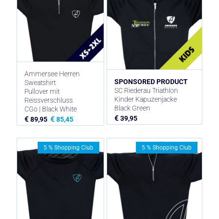
Ammersee Herren
SPONSORED PRODUCT
Sweatshirt
SC Riederau Triathlon
Pullover mit
Kinder Kapuzenjacke
Reissverschluss
Black Green
CGo | Black White
€
39,95
€
€
89,95
85,45
5 % Shopping Club
5 % Shopping Club