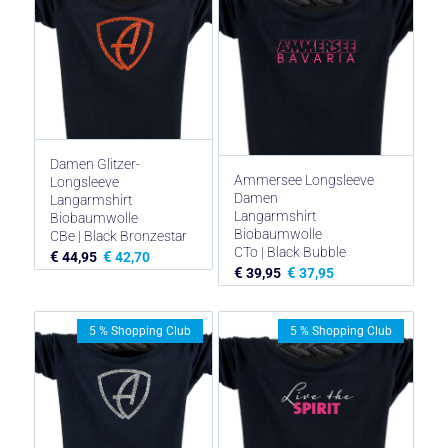
Damen Glitzer-
Ammersee Longsleeve
Longsleeve
Damen
Langarmshirt
Langarmshirt
Biobaumwolle
Biobaumwolle
CBe | Black Bronzestar
CTo | Black Bubble
€
€
44,95
42,70
€
€
39,95
37,95
5 % Shopping Club
5 % Shopping Club