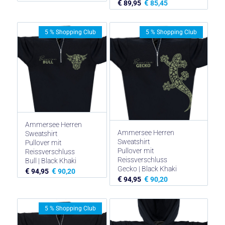
€
€
89,95
85,45
5 % Shopping Club
5 % Shopping Club
Ammersee Herren
Ammersee Herren
Sweatshirt
Sweatshirt
Pullover mit
Pullover mit
Reissverschluss
Reissverschluss
Bull | Black Khaki
Gecko | Black Khaki
€
€
94,95
90,20
€
€
94,95
90,20
5 % Shopping Club