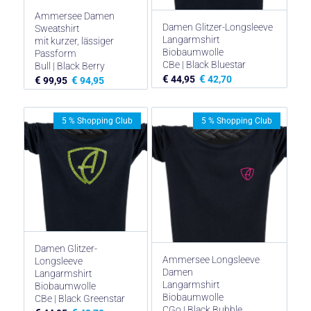
Ammersee Damen
Damen Glitzer-Longsleeve
Sweatshirt
Langarmshirt
mit kurzer, lässiger
Biobaumwolle
Passform
CBe | Black Bluestar
Bull | Black Berry
€
€
44,95
42,70
€
€
99,95
94,95
5 % Shopping Club
5 % Shopping Club
Damen Glitzer-
Ammersee Longsleeve
Longsleeve
Damen
Langarmshirt
Langarmshirt
Biobaumwolle
Biobaumwolle
CBe | Black Greenstar
CGo | Black Bubble