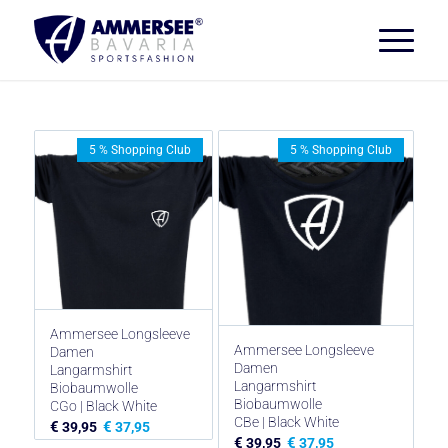
5 % Shopping Club
5 % Shopping Club
Ammersee Longsleeve
Ammersee Longsleeve
Damen
Damen
Langarmshirt
Langarmshirt
Biobaumwolle
Biobaumwolle
CGo | Black White
CBe | Black White
€
€
39,95
37,95
€
€
39,95
37,95