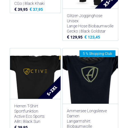
CGo | Black Khaki
€
€
39,95
37,95
Glitzer-Jogginghose
Unisex
Lange Hose Biobaumwolle
Gecko | Black Goldstar
€
€
129,95
123,45
5 % Shopping Club
Herren T-Shirt
Ammersee Longsleeve
Sportfunktion
Damen
Active Eco Sports
Langarmshirt
ABt | Black Sun
Biobaumwolle
€
39,95