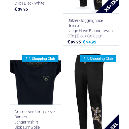
CTo | Black White
€
39,95
Glitzer-Jogginghose
Unisex
Lange Hose Biobaumwolle
CTo | Black Goldstar
€
€
99,95
94,95
5 % Shopping Club
5 % Shopping Club
Ammersee Longsleeve
Damen
Langarmshirt
Biobaumwolle