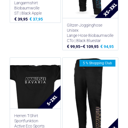
Langarmshirt
Biobaumwolle
ST | Black Apple
€
€
39,95
37,95
Glitzer-Jogginghose
Unisex
Lange Hose Biobaumwolle
CTo | Black Bluestar
€
–
€
€
99,95
109,95
94,95
5 % Shopping Club
Herren T-Shirt
Sportfunktion
Active Eco Sports