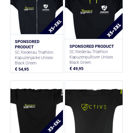
SPONSORED
SPONSORED PRODUCT
PRODUCT
SC Riederau Triathlon
SC Riederau Triathlon
Kapuzenpullover Unisex
Kapuzenjacke Unisex
Black Green
Black Green
€
49,95
€
54,95