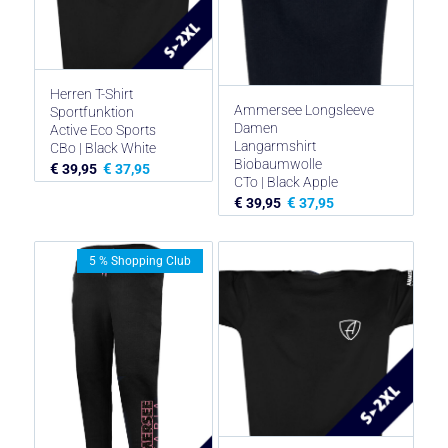
Herren T-Shirt
Ammersee Longsleeve
Sportfunktion
Damen
Active Eco Sports
Langarmshirt
CBo | Black White
Biobaumwolle
€
€
39,95
37,95
CTo | Black Apple
€
€
39,95
37,95
5 % Shopping Club