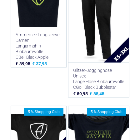
Ammersee Longsleeve
Damen
Langarmshirt
Biobaumwolle
CBe | Black Apple
€
€
39,95
37,95
Glitzer-Jogginghose
Unisex
Lange Hose Biobaumwolle
CGo | Black Bubblestar
€
€
89,95
85,45
5 % Shopping Club
5 % Shopping Club